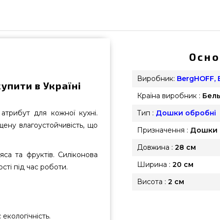
Осно
Виробник:
BergHOFF, 
упити в Україні
Країна виробник :
Бел
рибут для кожної кухні.
Тип :
Дошки обробні
ену влагоустойчивість, що
Призначення :
Дошки 
Довжина :
28 см
яса та фруктів. Силіконова
Ширина :
20 см
сті під час роботи.
Висота :
2 см
екологічність.