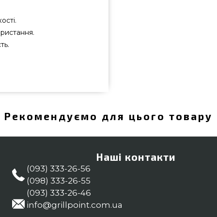
ості.
ористання.
ть.
замовити від кращого бренду
алозі інтернет магазину грилів
 магазині grillpoint.com.ua
номеру 0(800) 337-275 и мы
Рекомендуємо для цього товару
піль, Запоріжжя
Наші контакти
(093) 333-26-56
(098) 333-26-55
(093) 333-26-46
info@grillpoint.com.ua