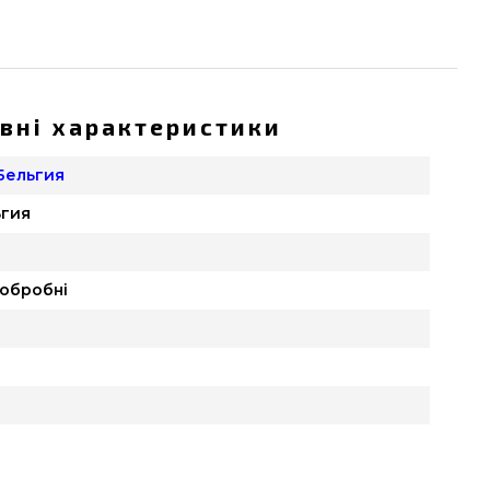
вні характеристики
Бельгия
ьгия
обробні