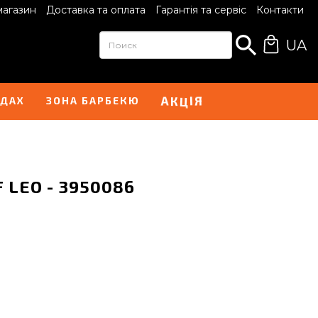
магазин
Доставка та оплата
Гарантія та сервіс
Контакти
UA
А
Я
К
І
Ц
НДАХ
ЗОНА БАРБЕКЮ
 LEO - 3950086