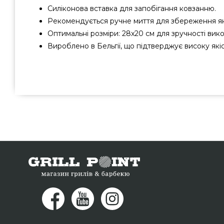
Силіконова вставка для запобігання ковзанню.
Рекомендується ручне миття для збереження як
Оптимальні розміри: 28x20 см для зручності вик
Вироблено в Бельгії, що підтверджує високу якіс
Дошка обробна BergHOFF LEO - 3950086 підібрати і 
BergHOFF, Бельгия за кращою ціною всего 389 грн. в кат
GrillPoint. Кращі пропозиції на Обробні дошки в
Зателефонуйте прямо зараз нашим продавцям по 
порадимо Вам клієнтам у міста: Івано-Франківськ, Терно