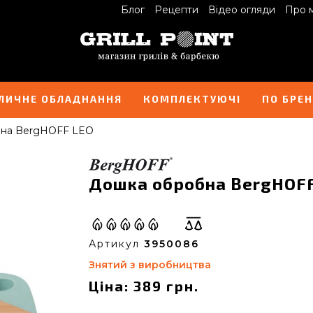
Блог
Рецепти
Відео огляди
Про 
ЛИЧНЕ ОБЛАДНАННЯ
КОМПЛЕКТУЮЧІ
ПО БРЕ
на BergHOFF LEO
Дошка обробна BergHOFF
Артикул
3950086
Знятий з виробництва
Ціна: 389 грн.