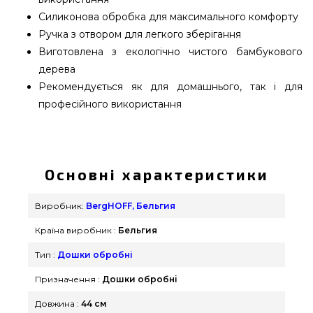
Силиконова обробка для максимального комфорту
Ручка з отвором для легкого зберігання
Виготовлена з екологічно чистого бамбукового
дерева
Рекомендується як для домашнього, так і для
професійного використання
Дошка обробна з ручкою BergHOFF LEO -
3950087 купити від відомого бренду BergHOFF,
Бельгия за актуальною вартістю всего 369 грн. в
Основні характеристики
інтернет магазині грилів та аксесуарів Гриль
Поінт. Вигідні пропозиції на Обробні дошки в
Виробник:
BergHOFF, Бельгия
онлайн магазині grillpoint.com.ua Напишіть прямо
Країна виробник :
Бельгия
зараз нашим працівникам за телефонним
номером (098) 333-26-55 и мы допоможемо
Тип :
Дошки обробні
вибрати клієнтам регіонів: Одеса, Черкаси, Суми
Призначення :
Дошки обробні
Довжина :
44 см