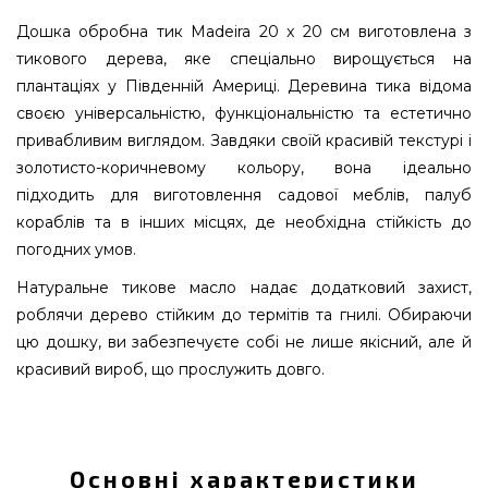
Дошка обробна тик Madeira 20 x 20 см виготовлена з
тикового дерева, яке спеціально вирощується на
плантаціях у Південній Америці. Деревина тика відома
своєю універсальністю, функціональністю та естетично
привабливим виглядом. Завдяки своїй красивій текстурі і
золотисто-коричневому кольору, вона ідеально
підходить для виготовлення садової меблів, палуб
кораблів та в інших місцях, де необхідна стійкість до
погодних умов.
Натуральне тикове масло надає додатковий захист,
роблячи дерево стійким до термітів та гнилі. Обираючи
цю дошку, ви забезпечуєте собі не лише якісний, але й
красивий вироб, що прослужить довго.
Дошка обробна тик Madeira 20 x 20 см - 1037
замовити від якісного виробника Madeira, США
за доступною вартістю всего 706 грн. в онлайн
Основні характеристики