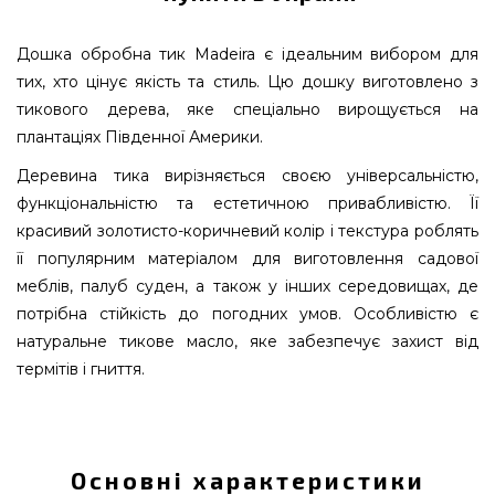
Дошка обробна тик Madeira є ідеальним вибором для
тих, хто цінує якість та стиль. Цю дошку виготовлено з
тикового дерева, яке спеціально вирощується на
плантаціях Південної Америки.
Деревина тика вирізняється своєю універсальністю,
функціональністю та естетичною привабливістю. Її
красивий золотисто-коричневий колір і текстура роблять
її популярним матеріалом для виготовлення садової
меблів, палуб суден, а також у інших середовищах, де
потрібна стійкість до погодних умов. Особливістю є
натуральне тикове масло, яке забезпечує захист від
термітів і гниття.
Дошка обробна тик Madeira 34 x 29 см - 1021
вибрати та придбати від відомого бренду
Madeira, США за нормальною ціною всего 1 058
Основні характеристики