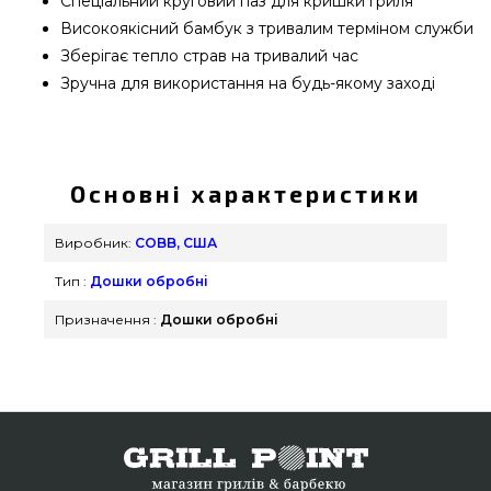
Спеціальний круговий паз для кришки гриля
Високоякісний бамбук з тривалим терміном служби
Зберігає тепло страв на тривалий час
Зручна для використання на будь-якому заході
Обробна дошка Cobb Premier - Cbak6 замовити
від найкращих виробників COBB, США за
вигідною ціною всего 825 грн. в онлайн каталозі
Основні характеристики
грилів та барбекю grillpoint.com.ua Дивитесь і
замовляйте також Обробні дошки в онлайн
Виробник:
COBB, США
каталозі Гриль Поінт. Наберіть прямо зараз
Тип :
Дошки обробні
нашим менеджерам на будь-який номер (044)
334-76-95 и мы оперативно доставимо клієнтам
Призначення :
Дошки обробні
регіонів: Черкаси, Рівне, Маріуполь