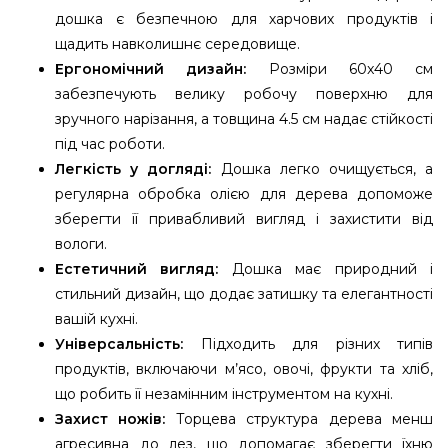
дошка є безпечною для харчових продуктів і
щадить навколишнє середовище.
Ергономічний дизайн:
Розміри 60x40 см
забезпечують велику робочу поверхню для
зручного нарізання, а товщина 4.5 см надає стійкості
під час роботи.
Легкість у догляді:
Дошка легко очищується, а
регулярна обробка олією для дерева допоможе
зберегти її привабливий вигляд і захистити від
вологи.
Естетичний вигляд:
Дошка має природний і
стильний дизайн, що додає затишку та елегантності
вашій кухні.
Універсальність:
Підходить для різних типів
продуктів, включаючи м’ясо, овочі, фрукти та хліб,
що робить її незамінним інструментом на кухні.
Захист ножів:
Торцева структура дерева менш
агресивна до лез, що допомагає зберегти їхню