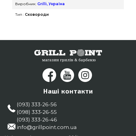
пропозиції на Сковороди & Сотейники в каталозі
Виробник:
Grilli, Україна
інтернет магазину grillpoint.com.ua Напишіть
Тип :
Сковороди
прямо зараз нашим консультантам на
телефонний номер (044) 334-76-95 и мы
допоможемо купити клієнтам міст: Запоріжжя,
Тернопіль, Дніпропетровськ
Наші контакти
(093) 333-26-56
(098) 333-26-55
(093) 333-26-46
info@grillpoint.com.ua