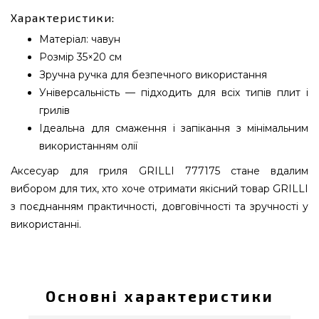
Характеристики:
Матеріал: чавун
Розмір 35×20 см
Зручна ручка для безпечного використання
Універсальність — підходить для всіх типів плит і
грилів
Ідеальна для смаження і запікання з мінімальним
використанням олії
Аксесуар для гриля GRILLI 777175 стане вдалим
вибором для тих, хто хоче отримати якісний товар GRILLI
з поєднанням практичності, довговічності та зручності у
використанні.
Чавунна гриль-сковорода з ручкою 36,5х24,5х3 см
GRILLI - 777175 придбати від відомого бренду
Grilli, Україна за актуальною вартістю всего 2 390
Основні характеристики
грн. в онлайн магазині грилів GrillPoint. Кращі