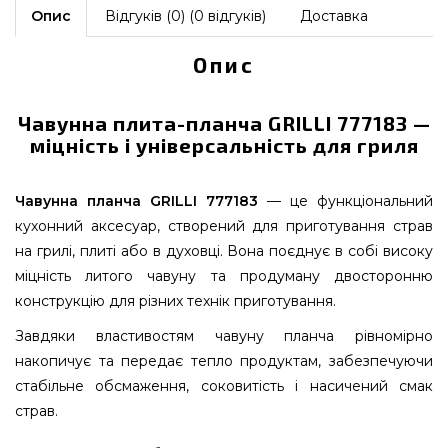
Опис
Відгуків (0) (0 відгуків)
Доставка
Опис
Чавунна плита-планча GRILLI 777183 —
міцність і універсальність для гриля
Чавунна планча GRILLI 777183
— це функціональний
кухонний аксесуар, створений для приготування страв
на грилі, плиті або в духовці. Вона поєднує в собі високу
міцність литого чавуну та продуману двосторонню
конструкцію для різних технік приготування.
Завдяки властивостям чавуну планча рівномірно
накопичує та передає тепло продуктам, забезпечуючи
стабільне обсмаження, соковитість і насичений смак
страв.