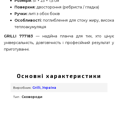
Розміри:
51 × 23 × 1,5 см
Поверхня:
двостороння (ребриста / гладка)
Ручки:
литі з обох боків
Особливості:
поглиблення для стоку жиру, висока
теплоакумуляція
GRILLI 777183
— надійна планча для тих, хто цінує
універсальність, довговічність і професійний результат у
приготуванні.
Чавунна плита-планча з ручками 51х23х1,5 см
GRILLI - 777183 вибрати від популярного
виробника Grilli, Україна за нормальною ціною
Основні характеристики
всего 2 290 грн. в онлайн магазині грилів Гриль
Поінт. Вигідні пропозиції на Сковороди &
Виробник:
Grilli, Україна
Сотейники в каталозі магазину Гриль Поінт.
Тип :
Сковороди
Наберіть прямо зараз нашим продавцям за
телефонним номером (098) 333-26-55 и мы
допоможемо замовити клієнтам міст: Ужгород,