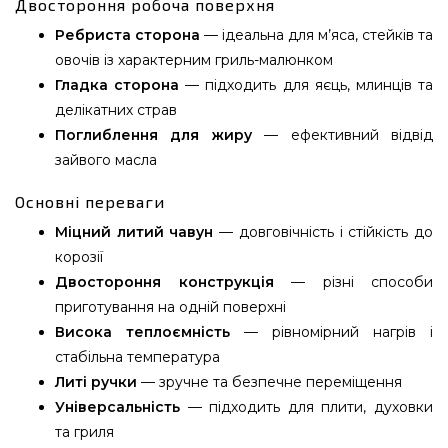
Двостороння робоча поверхня
Ребриста сторона
— ідеальна для м’яса, стейків та
овочів із характерним гриль-малюнком
Гладка сторона
— підходить для яєць, млинців та
делікатних страв
Поглиблення для жиру
— ефективний відвід
зайвого масла
Основні переваги
Міцний литий чавун
— довговічність і стійкість до
корозії
Двостороння конструкція
— різні способи
приготування на одній поверхні
Висока теплоємність
— рівномірний нагрів і
стабільна температура
Литі ручки
— зручне та безпечне переміщення
Універсальність
— підходить для плити, духовки
та гриля