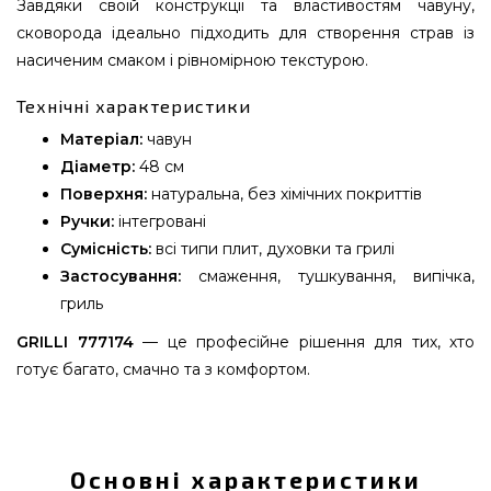
Завдяки своїй конструкції та властивостям чавуну,
сковорода ідеально підходить для створення страв із
насиченим смаком і рівномірною текстурою.
Технічні характеристики
Матеріал:
чавун
Діаметр:
48 см
Поверхня:
натуральна, без хімічних покриттів
Ручки:
інтегровані
Сумісність:
всі типи плит, духовки та грилі
Застосування:
смаження, тушкування, випічка,
гриль
GRILLI 777174
— це професійне рішення для тих, хто
готує багато, смачно та з комфортом.
Чавунна сковорода Ø48 см GRILLI - 777174
підібрати і купити від надійного бренду Grilli,
Україна за доступною ціною всего 5 990 грн. в
Основні характеристики