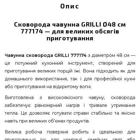
Опис
Сковорода чавунна GRILLI Ø48 см
777174 — для великих обсягів
приготування
Чавунна сковорода GRILLI 777174
з діаметром 48 см —
це потужний кухонний інструмент, створений для
приготування великих порцій їжі. Вона підходить як для
домашнього використання, так і для професійної кухні
або приготування на відкритому вогні.
Виготовлена з високоякісного чавуну, сковорода
забезпечує рівномірний нагрів і тривале утримання
тепла. Це дозволяє готувати страви стабільно та якісно
навіть при великих об’ємах продуктів.
Велика робоча поверхня робить її ідеальною для
приготування їжі для компанії, сімейних свят або