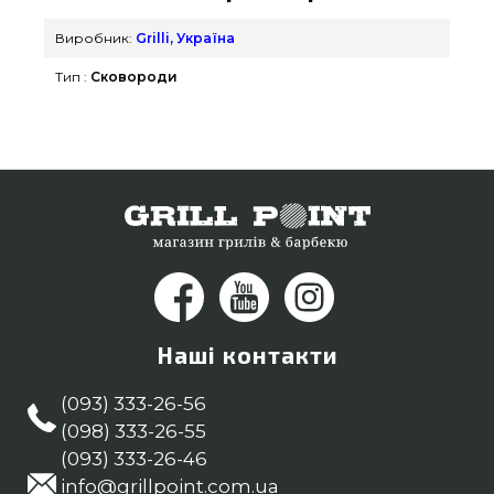
каталозі брендових грилів Гриль Поінт. Найкращі
пропозиції на Сковороди & Сотейники в онлайн
Виробник:
Grilli, Україна
каталозі GrillPoint. Наберіть прямо зараз нашим
Тип :
Сковороди
працівникам на будь-який номер (098) 333-26-55
и мы оперативно доставимо покупцям регіонів:
Хмельницький, Кривий Ріг, Харків
Наші контакти
(093) 333-26-56
(098) 333-26-55
(093) 333-26-46
info@grillpoint.com.ua