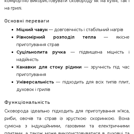
комфортно використовувати сковороду як на кухні, так і
на грилі.
Основні переваги
Міцний чавун
— довговічність і стабільний нагрів
Рівномірний розподіл тепла
— якісне
приготування страв
Суцільнолита ручка
— підвищена міцність і
надійність
Канавки для стоку рідини
— зручність під час
приготування
Універсальність
— підходить для всіх типів плит,
духовок і грилів
Функціональність
Сковорода ідеально підходить для приготування м’яса,
риби, овочів та страв із хрусткою скоринкою. Вона
сумісна з індукційними, газовими та електричними
плитами, а також може використовуватися в духовці та