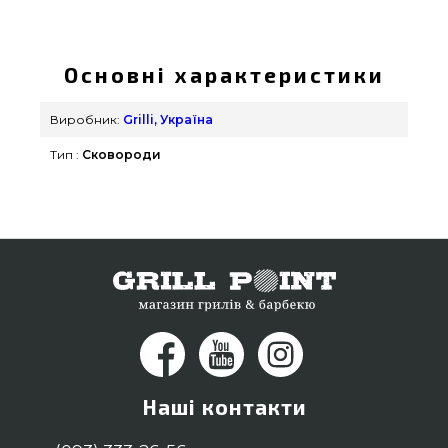
Чавунна сковорода з скляною кришкою Ø30 см
GRILLI - 777191 вибрати та замовити від відомого
бренду Grilli, Україна за виправданою ціною
Основні характеристики
всего 3 790 грн. в каталозі інтернет магазину
грилів та аксесуарів GrillPoint. Погляньте і купіть
Виробник:
Grilli, Україна
також Сковороди & Сотейники в магазині
Тип :
Сковороди
GrillPoint. Наберіть нашим фахівцям по номеру
(044) 334-76-95 и мы допоможемо придбати що
проживають у містах: Миколаїв, Чернівці, Полтава
Наші контакти