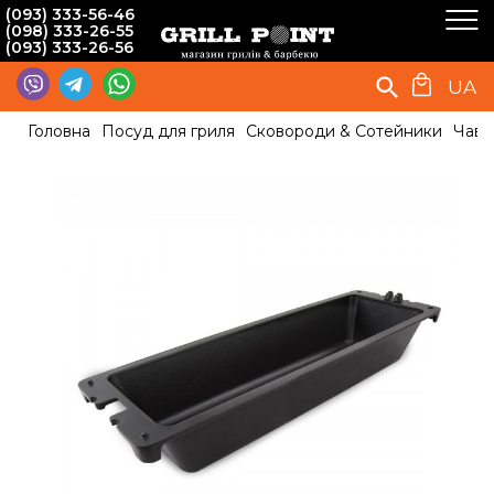
(093) 333-56-46
(098) 333-26-55
(093) 333-26-56
UA
Головна
Посуд для гриля
Сковороди & Сотейники
Чаву