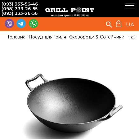
(093) 333-56-46
(098) 333-26-55
(093) 333-26-56
UA
Головна
Посуд для гриля
Сковороди & Сотейники
Чаву