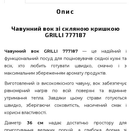
Опис
Чавунний вок зі скляною кришкою
GRILLI 777187
Чавунний вок GRILLI 777187
— це надійний і
функціональний посуд для поціновувачів східної кухні та
всіх, хто любить готувати швидко, смачно і з
максимальним збереженням аромату продуктів.
Виготовлений із високоякісного чавуну, вок забезпечує
рівномірний нагрів по всій поверхні та відмінне
утримання тепла. Завдяки цьому страви готуються
швидко, зберігаючи соковитість, насичений смак і
корисні властивості.
Діаметр
36 см
надає достатньо простору для
приготування великих порцій, а глибока форма зі