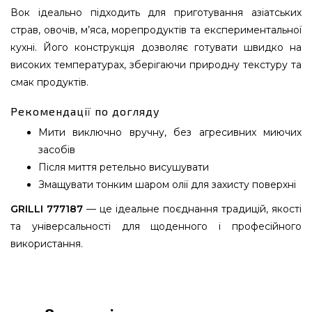
Вок ідеально підходить для приготування азіатських
страв, овочів, м’яса, морепродуктів та експериментальної
кухні. Його конструкція дозволяє готувати швидко на
високих температурах, зберігаючи природну текстуру та
смак продуктів.
Рекомендації по догляду
Мити виключно вручну, без агресивних миючих
засобів
Після миття ретельно висушувати
Змащувати тонким шаром олії для захисту поверхні
GRILLI 777187
— це ідеальне поєднання традицій, якості
та універсальності для щоденного і професійного
використання.
Чавунний вок з скляною кришкою Ø36 см GRILLI
- 777187 вибрати від якісного виробника Grilli,
Україна за доступною ціною всего 5 790 грн. в