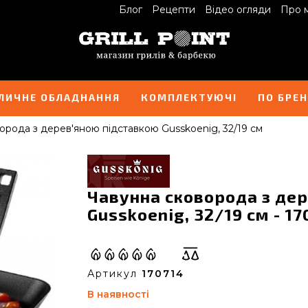
Блог
Рецепти
Відео огляди
Про 
ЛИЧНЕ ОБЛАДНАННЯ
КОМПЛЕКТУЮЧІ
ПО БРЕ
орода з дерев'яною підставкою Gusskoenig, 32/19 см
Чавунна сковорода з де
Gusskoenig, 32/19 см - 17
Артикул
170714
В наявності