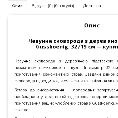
Опис
Відгуків (0) (0 відгуків)
Доставка
Опис
Чавунна сковорода з дерев'ян
Gusskoenig, 32/19 см — купит
Чавунна сковорода з дерев'яною підставкою 
незамінним помічником на кухні. Її діаметр 32 с
приготування різноманітних страв. Завдяки рівномі
сковорода підходить для смаження та запікання як на пл
Готова до використання — попереднє загартуванн
необхідності у додатковій підготовці. Тепер ви мо
приготування ваших улюблених страв з Gusskoenig,
і якістю.