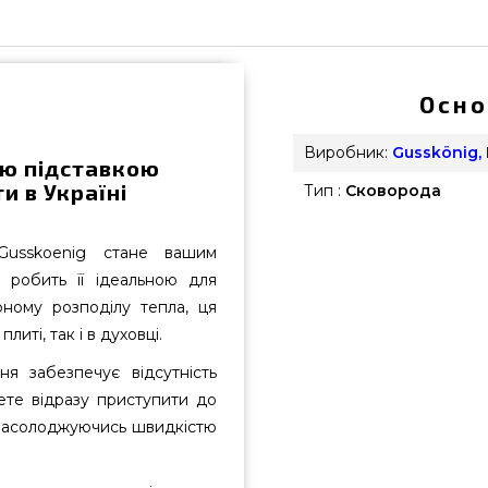
Осно
Виробник:
Gusskönig,
ою підставкою
и в Україні
Тип :
Сковорода
Gusskoenig стане вашим
м робить її ідеальною для
рному розподілу тепла, ця
иті, так і в духовці.
я забезпечує відсутність
жете відразу приступити до
 насолоджуючись швидкістю