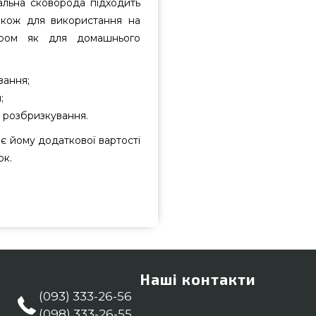
сальна сковорода підходить
також для використання на
бором як для домашнього
вання;
;
з розбризкування.
є йому додаткової вартості
ок.
 32/19 см - 170714 підібрати і
рмальною вартістю всего 2 257
ивабливі пропозиції на Воки &
 прямо зараз нашим працівникам
ємо Вам клієнтам міст: Івано-
Наші контакти
(093) 333-26-56
(098) 333-26-55