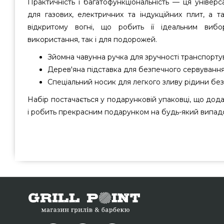
Практичність і багатофункціональність — ця універ
для газових, електричних та індукційних плит, а 
відкритому вогні, що робить її ідеальним ви
використання, так і для подорожей.
Зйомна чавунна ручка для зручності транспорту
Дерев'яна підставка для безпечного сервування
Спеціальний носик для легкого зливу рідини бе
Набір постачається у подарунковій упаковці, що дода
і робить прекрасним подарунком на будь-який випад
Чавунна сковорода з дерев'яною підставкою Gusskoenig,
купити від кращого бренду Gusskönig, Германия за но
грн. в каталозі грилів та аксесуарів Гриль Поінт. Пр
Каструлі в онлайн каталозі grillpoint.com.ua Наберіть
за телефонним номером (044) 334-76-95 и мы запропону
Франківськ, Вінниця, Тернопіль