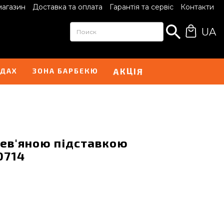
магазин
Доставка та оплата
Гарантія та сервіс
Контакти
UA
І
А
Я
Ц
К
НДАХ
ЗОНА БАРБЕКЮ
рев'яною підставкою
0714