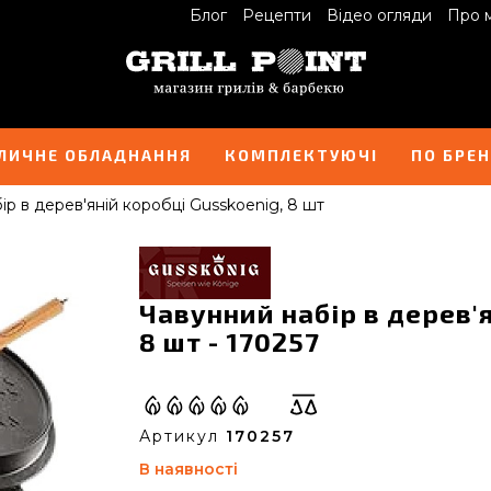
Блог
Рецепти
Відео огляди
Про 
ЛИЧНЕ ОБЛАДНАННЯ
КОМПЛЕКТУЮЧІ
ПО БРЕ
р в дерев'яній коробці Gusskoenig, 8 шт
Чавунний набір в дерев'я
8 шт - 170257
Артикул
170257
В наявності