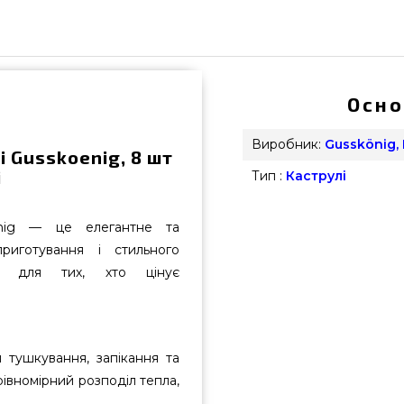
Осно
Виробник:
Gusskönig,
і Gusskoenig, 8 шт
і
Тип :
Каструлі
enig — це елегантне та
риготування і стильного
ом для тих, хто цінує
 тушкування, запікання та
рівномірний розподіл тепла,