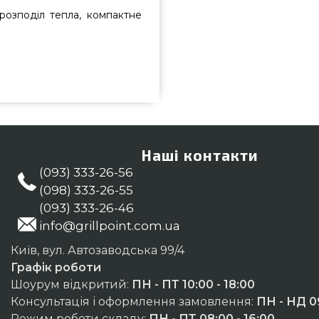
розподіл тепла, компактне
 - 170257 вибрати від кращого
 7 097 грн. в онлайн каталозі
ляйте також Воки & Каструлі в
ультантам по номеру (044) 334-
гів, Чернівці, Рівне
Наші контакти
(093) 333-26-56
(098) 333-26-55
(093) 333-26-46
info@grillpoint.com.ua
Київ, вул. Автозаводська 99/4
Графік роботи
Шоурум відкритий:
ПН - ПТ 10:00 - 18:00
Консультація і оформлення замовлення:
ПН - НД 09
Режим роботи складу:
ПН - ПТ 08:00 - 16:00