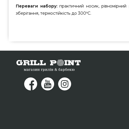
Переваги набору:
практичний носик, рівномірний 
зберігання, термостійкість до 300ºC.
Чавунний набір в дерев'яній коробці Gusskoenig, 8 шт
бренду Gusskönig, Германия за кращою вартістю всего
грилів та барбекю grillpoint.com.ua Дивитесь і замов
онлайн каталозі GrillPoint. Зателефонуйте нашим конс
76-95 и мы порадимо Вам які проживають у регіонах: Черні