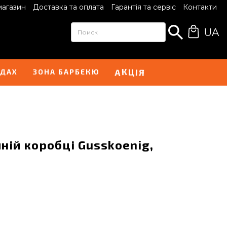
магазин
Доставка та оплата
Гарантія та сервіс
Контакти
UA
І
А
Я
К
Ц
НДАХ
ЗОНА БАРБЕКЮ
ній коробці Gusskoenig,