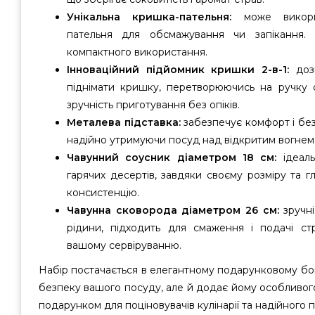
Унікальна кришка-пательня:
може викори
пательня для обсмажування чи запікання.
компактного використання.
Інноваційний підйомник кришки 2-в-1:
дозв
піднімати кришку, перетворюючись на ручку 
зручність приготування без опіків.
Металева підставка:
забезпечує комфорт і без
надійно утримуючи посуд над відкритим вогнем
Чавунний соусник діаметром 18 см:
ідеаль
гарячих десертів, завдяки своєму розміру та г
консистенцію.
Чавунна сковорода діаметром 26 см:
зручні
рідини, підходить для смаження і подачі ст
вашому сервіруванню.
Набір постачається в елегантному подарунковому бо
безпеку вашого посуду, але й додає йому особливог
подарунком для поціновувачів кулінарії та надійного 