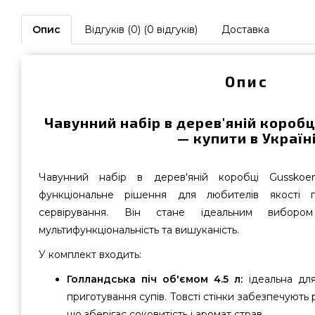
Опис
Відгуків (0) (0 відгуків)
Доставка
Опис
Чавунний набір в дерев'яній коробц
— купити в Україн
Чавунний набір в дерев'яній коробці Gussko
функціональне рішення для любителів якості п
сервірування. Він стане ідеальним вибор
мультифункціональність та вишуканість.
У комплект входить:
Голландська піч об'ємом 4.5 л:
ідеальна для
приготування супів. Товсті стінки забезпечують 
що зберігає соковитість і аромат страв.