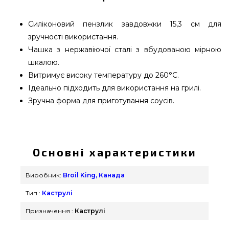
Силіконовий пензлик завдовжки 15,3 см для
зручності використання.
Чашка з нержавіючої сталі з вбудованою мірною
шкалою.
Витримує високу температуру до 260°C.
Ідеально підходить для використання на грилі.
Зручна форма для приготування соусів.
Набір для змазування: ківш і пензлик Broil King -
61490 вибрати та придбати від якісного
виробника Broil King, Канада за нормальною
Основні характеристики
ціною всего 1 290 грн. в каталозі інтернет
магазину грилів та аксесуарів Гриль Поінт.
Виробник:
Broil King, Канада
Дивіться і купуйте також Воки & Каструлі в
Тип :
Каструлі
інтернет каталозі Гриль Поінт. Зателефонуйте
нашим експертам за телефонним номером (098)
Призначення :
Каструлі
333-26-55 и мы допоможемо купити мешканцям