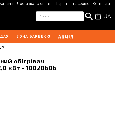
магазин
Доставка та оплата
Гарантія та сервіс
Контакти
UA
А
Я
К
І
Ц
НДАХ
ЗОНА БАРБЕКЮ
кВт
ний обігрівач
0 кВт - 10028606