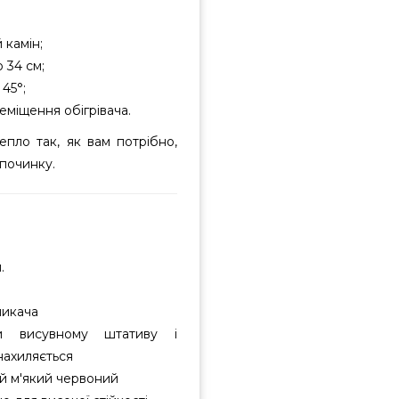
 камін;
 34 см;
45°;
еміщення обігрівача.
пло так, як вам потрібно,
починку.
.
микача
и висувному штативу і
нахиляється
й м'який червоний