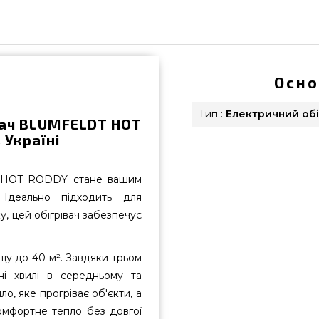
Осно
Тип :
Електричний обі
вач BLUMFELDT HOT
 Україні
T HOT RODDY стане вашим
Ідеально підходить для
у, цей обігрівач забезпечує
щу до 40 м². Завдяки трьом
ні хвилі в середньому та
, яке прогріває об'єкти, а
омфортне тепло без довгої