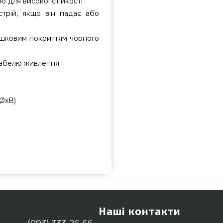
 для високої стійкості
стрій, якщо він падає або
ошковим покриттям чорного
 кабелю живлення
(ØxВ)
T RODDY, 2,0 кВт - 10028606
пною ціною всего 7 850 грн. в
ж Електрообігрівачі в каталозі
телефонний номер (044) 334-76-
Дніпропетровськ, Миколаїв
Наші контакти