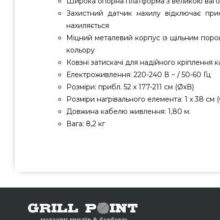
Широка опорна платформа з великою вагою
Захистний датчик нахилу відключає при
нахиляється
Міцний металевий корпус із щільним пор
кольору
Ковзні затискачі для надійного кріплення
Електроживлення: 220-240 В ~ / 50-60 Гц
Розміри: прибл. 52 x 177-211 см (ØxВ)
Розміри нагрівального елемента: 1 x 38 см 
Довжина кабелю живлення: 1,80 м.
Вага: 8,2 кг
Інфрачервоний електричний обігрівач BLUMFELDT HO
вибрати та придбати від надійного виробника за досту
каталозі грилів Гриль Поінт. Погляньте і замовте тако
GrillPoint. Наберіть прямо зараз нашим експертам на 
95 и мы допоможемо знайти клієнтам у міста: Нікополь, 