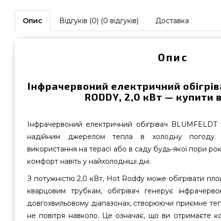
Опис
Відгуків (0) (0 відгуків)
Доставка
Опис
Інфрачервоний електричний обігрі
RODDY, 2,0 кВт — купити в
Інфрачервоний електричний обігрівач BLUMFELD
надійним джерелом тепла в холодну погоду. 
використання на терасі або в саду будь-якої пори рок
комфорт навіть у найхолодніші дні.
З потужністю 2,0 кВт, Hot Roddy може обігрівати пло
кварцовим трубкам, обігрівач генерує інфрачерво
довгохвильовому діапазонах, створюючи приємне тепло
не повітря навколо. Це означає, що ви отримаєте к