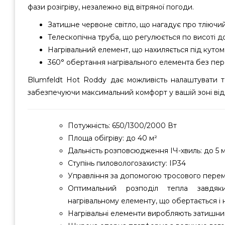
фази розігріву, незалежно від вітряної погоди.
Затишне червоне світло, що нагадує про тліючий
Телескопічна труба, що регулюється по висоті до
Нагрівальний елемент, що нахиляється під кутом 
360° обертання нагрівального елемента без пер
Blumfeldt Hot Roddy дає можливість налаштувати те
забезпечуючи максимальний комфорт у вашій зоні від
Потужність: 650/1300/2000 Вт
Площа обігріву: до 40 м²
Дальність розповсюдження ІЧ-хвиль: до 5 м
Ступінь пиловологозахисту: IP34
Управління за допомогою тросового пере
Оптимальний розподіл тепла завдяк
нагрівальному елементу, що обертається і 
Нагрівальні елементи виробляють затишни