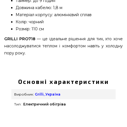
Таймер: до 9 годин
Довжина кабелю: 1,8 м
Матеріал корпусу: алюмінієвий сплав
Колір: чорний
Розмір: 110 см
GRILLI PRO718
— це ідеальне рішення для тих, хто хоче
насолоджуватися теплом і комфортом навіть у холодну
пору року.
Підвісний інфрачервоний обігрівач 1800w з
пультом Д / У GRILLI IP65 110см - 777000
вибрати від надійного бренду Grilli, Україна за
Основні характеристики
кращою ціною всего 21 390 грн. в онлайн каталозі
грилів та аксесуарів GrillPoint. Кращі пропозиції
Виробник:
Grilli, Україна
на Електрообігрівачі в каталозі Гриль Поінт.
Тип :
Електричний обігріва
Наберіть нашим консультантам на будь-який
номер (098) 333-26-55 и мы оперативно
доставимо мешканцям міст: Луцьк, Ужгород,