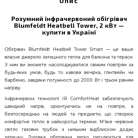
Опис
Розумний інфрачервоний обігрівач
Blumfeldt Heatbell Tower, 2 кВт —
купити в Україні
Обігрівач Blumfeldt Heatbell Tower Smart — це ваше
власне джерело затишного тепла для балкона та тераси.
З ним ви зможете насолоджуватися свіжим повітрям за
будь-яких умов, будь то кавова вечірка, глінтвейн чи
барбекю, завдяки потужності до 2000 Вт і трьом рівням
нагріву.
Інфрачервоні технології IR ComfortHeat забезпечують
швидкий нагрів, орієнтуючись не на повітря, а
безпосередньо на людей та предмети, що створює
комфортне тепло в найкоротші терміни. М’яке червоне
світло газових трубок з низьким відблиском додає
затишку. Головка обігрівача легко регулюється для