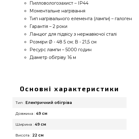
Пилловологозахист – IP44
Моментальне нагрівання
Тип нагрівального елемента (лампи) – галоген
Гарантія – 2 роки
Ланцюг для підвісу з нержавіючої сталі
Розміри Ø - 48 5 см; В - 21,5 см
Ресурс лампи – 5000 годин
Діаметр обігріву 16 м
Підвісний інфрачервоний електричний обігрівач
ACTIVA KATALANA, 2,0 кВт - 25011 підібрати і
купити від кращого виробника за кращою
Основні характеристики
вартістю всего 7 485 грн. в онлайн каталозі грилів
та аксесуарів Гриль Поінт. Привабливі пропозиції
Тип :
Електричний обігріва
на Інфрачервоні газові обігрівачі в каталозі
Довжина :
49 см
інтернет магазину GrillPoint. Зателефонуйте
нашим консультантам за телефонним номером
Ширина :
49 см
0(800) 337-275 и мы привеземо покупцям у
Висота :
22 см