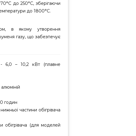
-70°C до 250°C, зберігаючи
 температури до 1800°C.
иком, в якому утворення
труменя газу, що забезпечує
- 6,0 – 10,2 кВт (плавне
 алюміній
20 годин
нижньої частини обігрівача
и обігрівача (для моделей