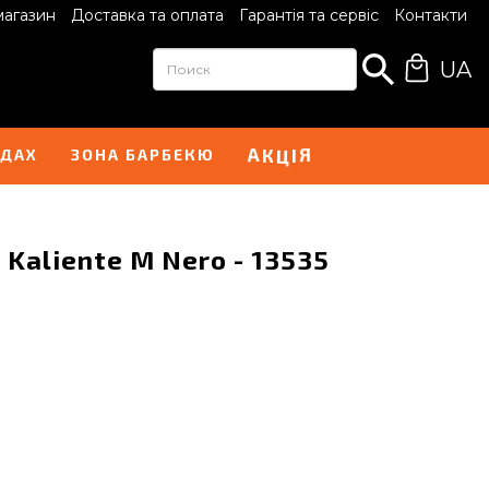
магазин
Доставка та оплата
Гарантія та сервіс
Контакти
UA
Ц
І
К
А
Я
НДАХ
ЗОНА БАРБЕКЮ
 Kaliente M Nero - 13535