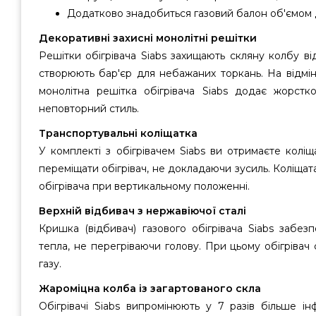
Додатково знадобиться газовий балон об'ємом до
Декоративні захисні монолітні решітки
Решітки обігрівача Siabs захищають скляну колбу в
створюють бар'єр для небажаних торкань. На відмін
монолітна решітка обігрівача Siabs додає жорсткос
неповторний стиль.
Транспортувальні коліщатка
У комплекті з обігрівачем Siabs ви отримаєте колі
переміщати обігрівач, не докладаючи зусиль. Коліщат
обігрівача при вертикальному положенні.
Верхній відбивач з нержавіючої сталі
Кришка (відбивач) газового обігрівача Siabs забез
тепла, не перегріваючи голову. При цьому обігріва
газу.
Жароміцна колба із загартованого скла
Обігрівачі Siabs випромінюють у 7 разів більше ін