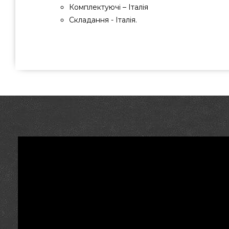
Комплектуючі – Італія
Складання - Італія.
Вуличний обігрівач Siabs Kaliente M Nero - 13535 зам
актуальною вартістю всего 32 999 грн. в онлайн каталозі
Погляньте і замовте також Інфрачервоні газові обігріва
Зателефонуйте прямо зараз нашим фахівцям по н
привеземо мешканцям міст: Харків, Хмельницький, Хме