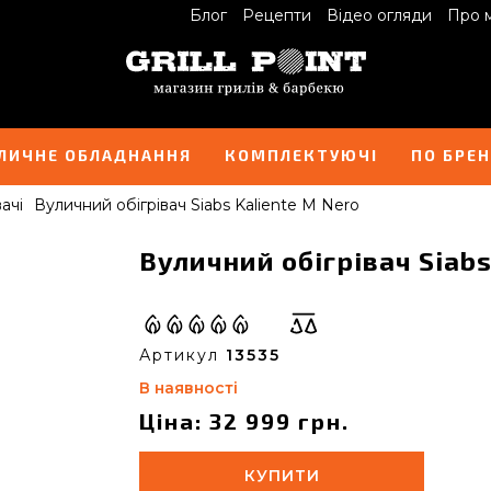
Блог
Рецепти
Відео огляди
Про 
ЛИЧНЕ ОБЛАДНАННЯ
КОМПЛЕКТУЮЧІ
ПО БРЕ
ачі
Вуличний обігрівач Siabs Kaliente M Nero
Вуличний обігрівач Siabs
Артикул
13535
В наявності
Ціна: 32 999 грн.
КУПИТИ