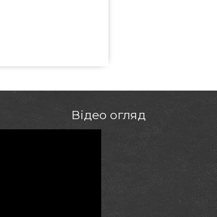
овити від найкращих брендів за
 грилів та барбекю Гриль Поінт.
чі в магазині grillpoint.com.ua
омеру 0(800) 337-275 и мы
льницький
Відео огляд