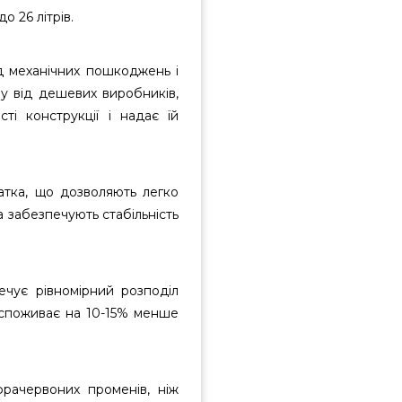
 26 літрів.
ід механічних пошкоджень і
у від дешевих виробників,
ті конструкції і надає їй
щатка, що дозволяють легко
а забезпечують стабільність
печує рівномірний розподіл
ч споживає на 10-15% менше
фрачервоних променів, ніж