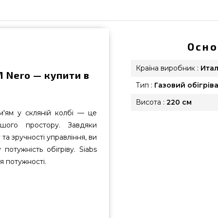
Осно
Країна виробник :
Ита
M Nero — купити в
Тип :
Газовий обігрів
Висота :
220 см
м'ям у скляній колбі — це
ашого простору. Завдяки
та зручності управління, ви
потужність обігріву. Siabs
я потужності.