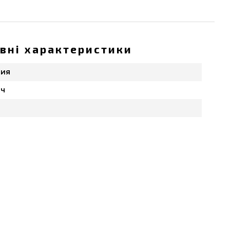
вні характеристики
лия
ач