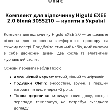
Опис
Комплект для відпочинку Higold EXEE
2.0 білий 3055210 — купити в Україні
Комплект для відпочинку Higold EXEE 2.0 — це ідеальне
рішення для створення комфортного простору на
свіжому повітрі. Придбайте стильний набір, який включає
в себе двомісний диван, два крісла та елегантний
журнальний столик.
Основні переваги меблів Higold:
Алюмінієвий каркас:
легкий, міцний та неіржавіє.
Подушки Olefin:
зносостійкі, зручні, з першим
вигоранням лише через ~2 роки.
Тікова деревина:
витримує вплив дощу, сонця і
перепадів температур, не потребує складного
догляду.