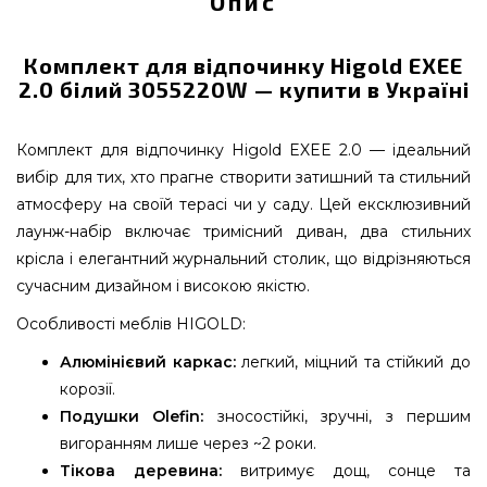
Опис
Комплект для відпочинку Higold EXEE
2.0 білий 3055220W — купити в Україні
Комплект для відпочинку Higold EXEE 2.0 — ідеальний
вибір для тих, хто прагне створити затишний та стильний
атмосферу на своїй терасі чи у саду. Цей ексклюзивний
лаунж-набір включає тримісний диван, два стильних
крісла і елегантний журнальний столик, що відрізняються
сучасним дизайном і високою якістю.
Особливості меблів HIGOLD:
Алюмінієвий каркас:
легкий, міцний та стійкий до
корозії.
Подушки Olefin:
зносостійкі, зручні, з першим
вигоранням лише через ~2 роки.
Тікова деревина:
витримує дощ, сонце та