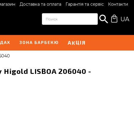
магазин
Доставка та оплата
Гарантія та сервіс
Контакти
UA
І
А
Я
К
Ц
НДАХ
ЗОНА БАРБЕКЮ
06040
 Higold LISBOA 206040 -