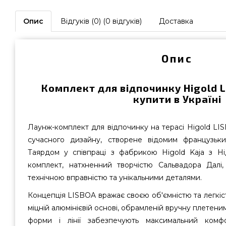
Опис
Відгуків (0) (0 відгуків)
Доставка
Опис
Комплект для відпочинку Higold 
купити в Україні
Лаунж-комплект для відпочинку на терасі Higold LI
сучасного дизайну, створене відомим французьк
Таярдом у співпраці з фабрикою Higold Kaja з Ні
комплект, натхненний творчістю Сальвадора Далі
технічною вправністю та унікальними деталями.
Концепція LISBOA вражає своєю об'ємністю та легкіс
міцній алюмінієвій основі, обрамленій вручну плетен
форми і лінії забезпечують максимальний ком