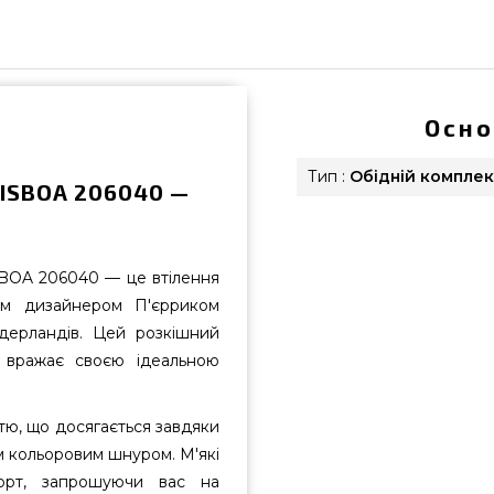
Осно
Тип :
Обідній комплек
LISBOA 206040 —
SBOA 206040 — це втілення
им дизайнером П'єрриком
дерландів. Цей розкішний
, вражає своєю ідеальною
тю, що досягається завдяки
им кольоровим шнуром. М'які
форт, запрошуючи вас на