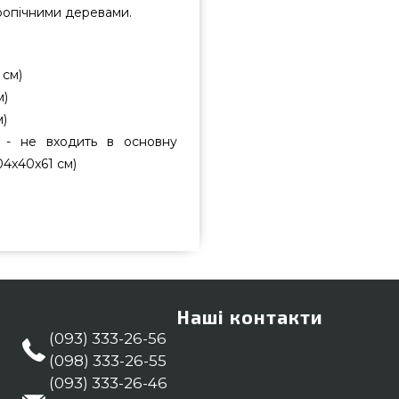
ропічними деревами.
 см)
м)
м)
) - не входить в основну
4x40x61 см)
6040 підібрати від відомого
аталозі брендових грилів Гриль
блів для відпочинку в каталозі
о зараз нашим працівникам за
доставимо покупцям у містах:
Наші контакти
(093) 333-26-56
(098) 333-26-55
(093) 333-26-46