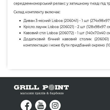
середземноморський релакс у затишному гнізді під т
Склад комплекту включає:
Диван 3-місний Lisboa (206041) - 1 шт (274x98x97
Крісло лаунж Lisboa (206021) - 2 шт (128x98x97 с
Кавовий стіл Lisboa (206072) - 1 шт (140x70x40 с
Додатковий бічний кавовий столик (206061
комплектацію і може бути придбаний окремо (10
Комплект для відпочинку Higold LISBOA 206040 - 20
виробника за актуальною ціною всего 284 900 грн. в к
Поінт. Привабливі пропозиції на Комплекти садових ме
інтернет магазину Гриль Поінт. Зателефонуйте прям
телефонним номером (044) 334-76-95 и мы оперативно 
Дніпропетровськ, Хмельницький, Львів