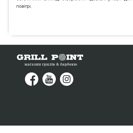
повітрі.
Комплект для відпочинку на 5 осіб VASCA 301520 - 3015
за кращою вартістю всего 224 399 грн. в інтернет магазин
замовляйте також Комплекти садових меблів для від
GrillPoint. Зателефонуйте нашим фахівцям на будь-як
запропонуємо Вам покупцям міст: Дніпропетровськ, Хер