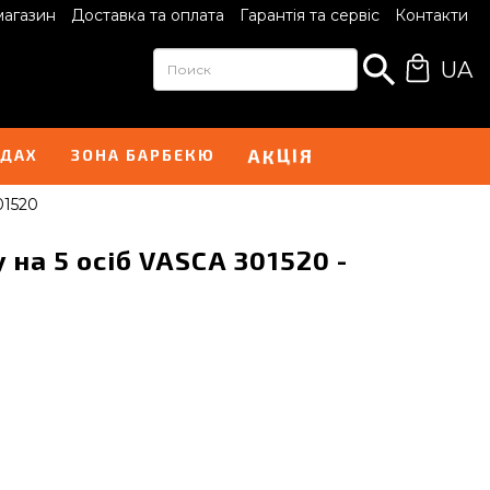
магазин
Доставка та оплата
Гарантія та сервіс
Контакти
UA
А
Я
К
Ц
І
НДАХ
ЗОНА БАРБЕКЮ
01520
на 5 осіб VASCA 301520 -