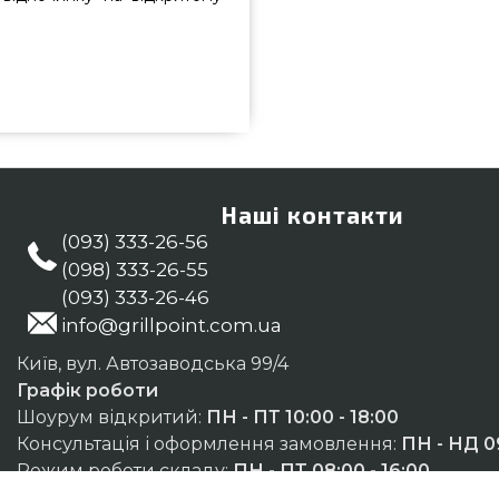
20 вибрати від відомого бренду
і грилів GrillPoint. Дивитесь і
починку в інтернет магазині
ий номер 0(800) 337-275 и мы
сон, Львів
Наші контакти
(093) 333-26-56
(098) 333-26-55
(093) 333-26-46
info@grillpoint.com.ua
Київ, вул. Автозаводська 99/4
Графік роботи
Шоурум відкритий:
ПН - ПТ 10:00 - 18:00
Консультація і оформлення замовлення:
ПН - НД 09
Режим роботи складу:
ПН - ПТ 08:00 - 16:00