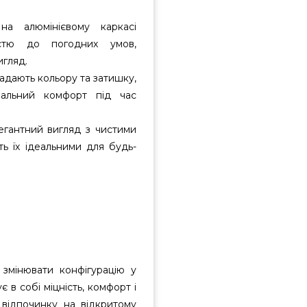
а алюмінієвому каркасі
істю до погодних умов,
игляд.
адають кольору та затишку,
мальний комфорт під час
егантний вигляд з чистими
ть їх ідеальними для будь-
змінювати конфігурацію у
 в собі міцність, комфорт і
 відпочинку на відкритому