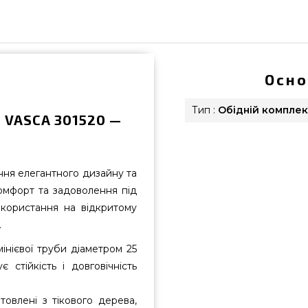
Осно
Тип :
Обідній комплек
б VASCA 301520 —
ня елегантного дизайну та
комфорт та задоволення під
икористання на відкритому
.
інієвої труби діаметром 25
стійкість і довговічність
овлені з тікового дерева,