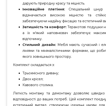
дарують природну красу та міцність.
Інноваційне плетіння:
Спеціальний шнур н
відзначається високою міцністю та стійк
забезпечуючи надійну фіксацію та естетичний в
Затишність та комфорт:
Теракотові подушки н
а їх м'який наповнювач забезпечує макси
відпочинку.
Стильний дизайн:
Меблі мають сучасний і ел
лініями та мінімалістичними формами, що роби
якого зовнішнього простору.
Комплект складається з:
Трьохмісного дивану;
Двох крісел;
Кавового столика.
Легкість монтажу та демонтажу дозволяє швидко 
відповідності до ваших потреб. Цей комплект поєднує
естетичний вигляд, створюючи ідеальні умови для