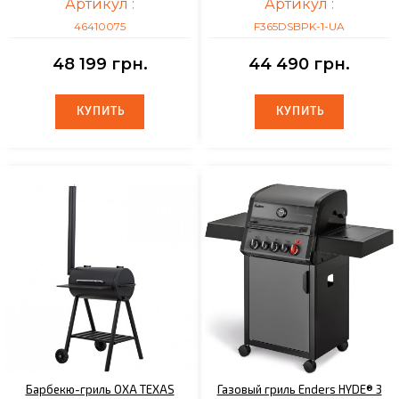
Артикул :
Артикул :
46410075
F365DSBPK-1-UA
48 199 грн.
44 490 грн.
КУПИТЬ
КУПИТЬ
КУПИТЬ
КУПИТЬ
Барбекю-гриль OXA TEXAS
Газовый гриль Enders HYDE® 3