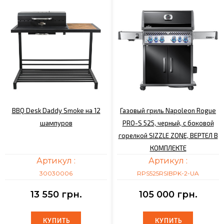
BBQ Desk Daddy Smoke на 12
Газовый гриль Napoleon Rogue
шампуров
PRO-S 525, черный, с боковой
горелкой SIZZLE ZONE, ВЕРТЕЛ В
КОМПЛЕКТЕ
Артикул :
Артикул :
30030006
RPS525RSIBPK-2-UA
13 550 грн.
105 000 грн.
КУПИТЬ
КУПИТЬ
КУПИТЬ
КУПИТЬ