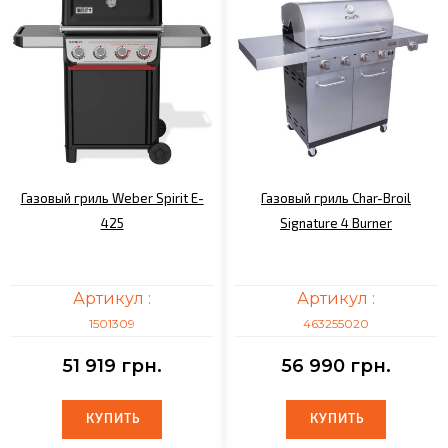
Газовый гриль Weber Spirit E-
Газовый гриль Char-Broil
425
Signature 4 Burner
Артикул :
Артикул :
1501309
463255020
51 919 грн.
56 990 грн.
КУПИТЬ
КУПИТЬ
КУПИТЬ
КУПИТЬ