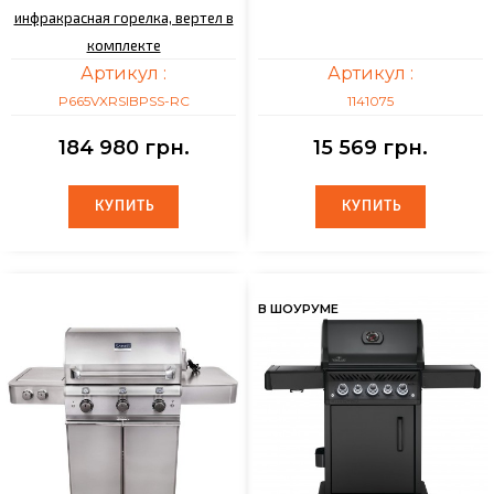
инфракрасная горелка, вертел в
комплекте
Артикул :
Артикул :
P665VXRSIBPSS-RC
1141075
184 980 грн.
15 569 грн.
КУПИТЬ
КУПИТЬ
КУПИТЬ
КУПИТЬ
В ШОУРУМЕ