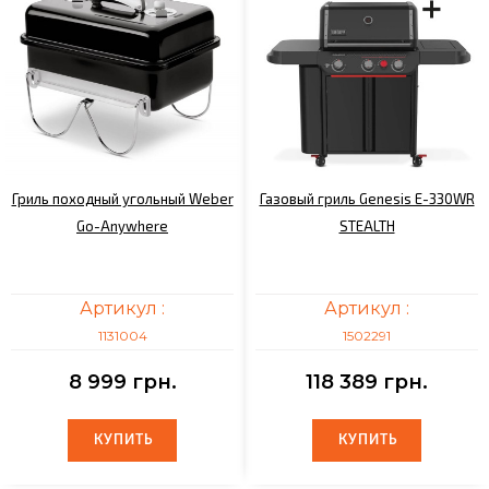
Гриль походный угольный Weber
Газовый гриль Genesis E-330WR
Go-Anywhere
STEALTH
Артикул :
Артикул :
1131004
1502291
8 999 грн.
118 389 грн.
КУПИТЬ
КУПИТЬ
КУПИТЬ
КУПИТЬ