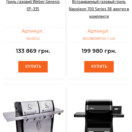
Гриль газовий Weber Genesis
Встраиваемый газовый гриль
EP-335
Napoleon 700 Series 38, вертел в
комплекте
Артикул :
Артикул :
1501302
BIG38RBPSS-1-UA
133 869 грн.
199 980 грн.
КУПИТЬ
КУПИТЬ
КУПИТЬ
КУПИТЬ