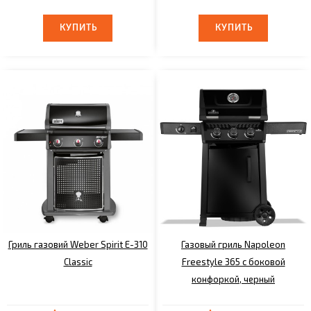
КУПИТЬ
КУПИТЬ
КУПИТЬ
КУПИТЬ
Гриль газовий Weber Spirit E-310
Газовый гриль Napoleon
Classic
Freestyle 365 с боковой
конфоркой, черный