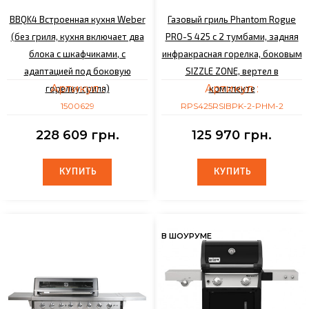
BBQK4 Встроенная кухня Weber
Газовый гриль Phantom Rogue
(без гриля, кухня включает два
PRO-S 425 с 2 тумбами, задняя
блока с шкафчиками, с
инфракрасная горелка, боковым
адаптацией под боковую
SIZZLE ZONE, вертел в
Артикул :
Артикул :
горелку гриля)
комплекте
1500629
RPS425RSIBPK-2-PHM-2
228 609 грн.
125 970 грн.
КУПИТЬ
КУПИТЬ
КУПИТЬ
КУПИТЬ
В ШОУРУМЕ