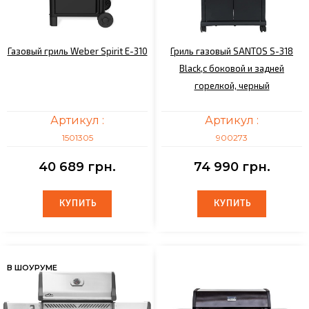
Газовый гриль Weber Spirit E-310
Гриль газовый SANTOS S-318
Black,с боковой и задней
горелкой, черный
Артикул :
Артикул :
1501305
900273
40 689 грн.
74 990 грн.
КУПИТЬ
КУПИТЬ
КУПИТЬ
КУПИТЬ
В ШОУРУМЕ