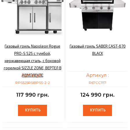
Газовый гриль Napoleon Rogue
Газовый гриль SABER CAST-670
PRO-S 525 с тумбой,
BLACK
нержавеющая сталь, с боковой
горелкой SIZZLE ZONE, ВЕРТЕЛ В
Артикул :
Артикул :
КОМПЛЕКТЕ
RPS525RSIBPSS-2-2
R67CС1117
117 990 грн.
124 990 грн.
КУПИТЬ
КУПИТЬ
КУПИТЬ
КУПИТЬ