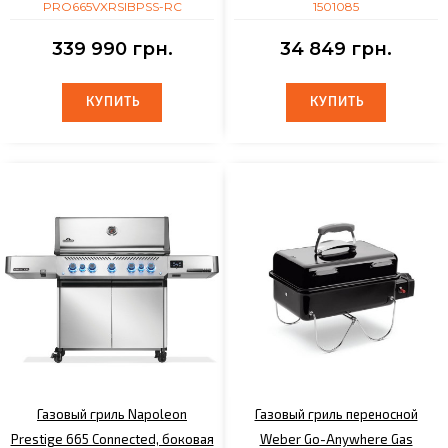
PRO665VXRSIBPSS-RC
1501085
339 990 грн.
34 849 грн.
КУПИТЬ
КУПИТЬ
КУПИТЬ
КУПИТЬ
Газовый гриль Napoleon
Газовый гриль переносной
Prestige 665 Connected, боковая
Weber Go-Аnywhere Gas