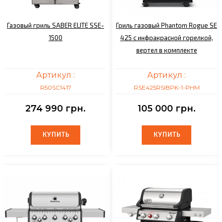
Газовый гриль SABER ELITE SSE-
Гриль газовый Phantom Rogue SE
1500
425 с инфракрасной горелкой,
вертел в комплекте
Артикул :
Артикул :
R50SC1417
RSE425RSIBPK-1-PHM
274 990 грн.
105 000 грн.
КУПИТЬ
КУПИТЬ
КУПИТЬ
КУПИТЬ