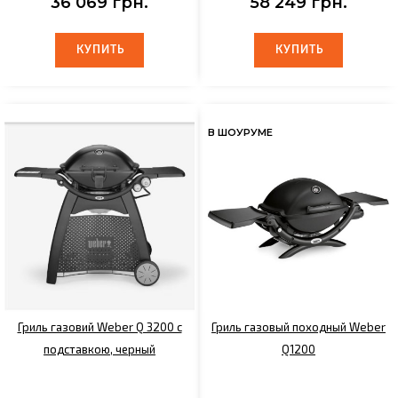
36 069 грн.
58 249 грн.
КУПИТЬ
КУПИТЬ
КУПИТЬ
КУПИТЬ
В ШОУРУМЕ
Гриль газовий Weber Q 3200 с
Гриль газовый походный Weber
подставкою, черный
Q1200