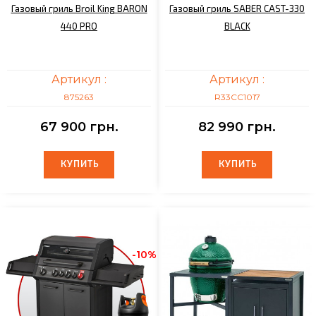
Газовый гриль Broil King BARON
Газовый гриль SABER CAST-330
440 PRO
BLACK
Артикул :
Артикул :
875263
R33CC1017
67 900 грн.
82 990 грн.
КУПИТЬ
КУПИТЬ
КУПИТЬ
КУПИТЬ
-10%