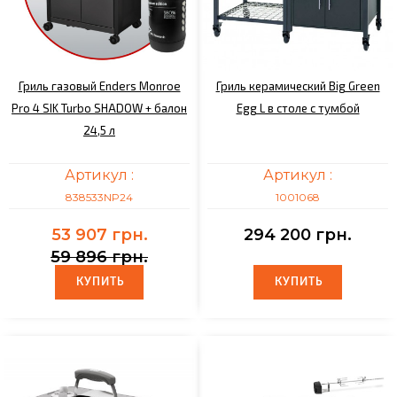
Гриль газовый Enders Monroe
Гриль керамический Big Green
Pro 4 SIK Turbo SHADOW + балон
Egg L в столе с тумбой
24,5 л
Артикул :
Артикул :
838533NP24
1001068
53 907 грн.
294 200 грн.
59 896 грн.
КУПИТЬ
КУПИТЬ
КУПИТЬ
КУПИТЬ