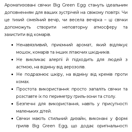
Ароматизовані свічки Big Green Egg стануть ідеальним
доповненням для ваших зустрічей на свіжому повітрі. Чи
це тихий сімейний вечір, чи весела вечірка – ці свічки
допоможуть створити неповторну атмосферу та
захистити від комарів.
Ненавязливий, приємний аромат, який відлякує
мошок, комарів та інших літаючих шкідників.
Не викликає алергії й підходить для людей з
астмою, на відміну від аерозолів.
Не подразнює шкіру, на відміну від кремів проти
комах.
Простота використання: просто запаліть свічки та
розставте їх по периметру гриль-зони та столу.
Безпечні для використання, навіть у присутності
маленьких дітей.
Свічки мають стильний дизайн, виконані у формі
грилів Big Green Egg, що додає оригінальності