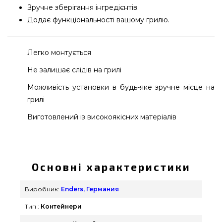
Зручне зберігання інгредієнтів.
Додає функціональності вашому грилю.
Легко монтується
Не залишає слідів на грилі
Можливість установки в будь-яке зручне місце на
грилі
Виготовлений із високоякісних матеріалів
Контейнер на магнітах Enders - 7813 підібрати і
купити від якісного виробника Enders, Германия
за доступною вартістю всего 894 грн. в магазині
Основні характеристики
грилів Гриль Поінт. Дивіться і купуйте також Інше
в онлайн каталозі GrillPoint. Зателефонуйте
Виробник:
Enders, Германия
прямо зараз нашим менеджерам на телефонний
Тип :
Контейнери
номер (044) 334-76-95 и мы запропонуємо Вам