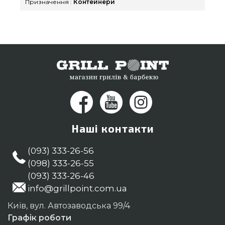
клієнтам у міста: Полтава, Кам'янець-Подільський,
Призначення :
Контейнери
Нікополь
Наші контакти
(093) 333-26-56
(098) 333-26-55
(093) 333-26-46
info@grillpoint.com.ua
Київ, вул. Автозаводська 99/4
Графік роботи