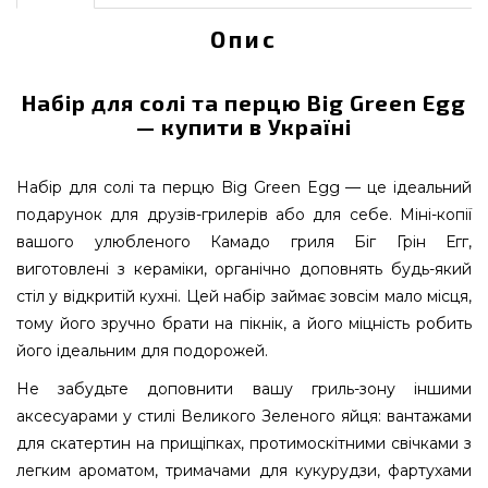
Опис
Набір для солі та перцю Big Green Egg
— купити в Україні
Набір для солі та перцю Big Green Egg — це ідеальний
подарунок для друзів-грилерів або для себе. Міні-копії
вашого улюбленого Камадо гриля Біг Грін Егг,
виготовлені з кераміки, органічно доповнять будь-який
стіл у відкритій кухні. Цей набір займає зовсім мало місця,
тому його зручно брати на пікнік, а його міцність робить
його ідеальним для подорожей.
Не забудьте доповнити вашу гриль-зону іншими
аксесуарами у стилі Великого Зеленого яйця: вантажами
для скатертин на прищіпках, протимоскітними свічками з
легким ароматом, тримачами для кукурудзи, фартухами