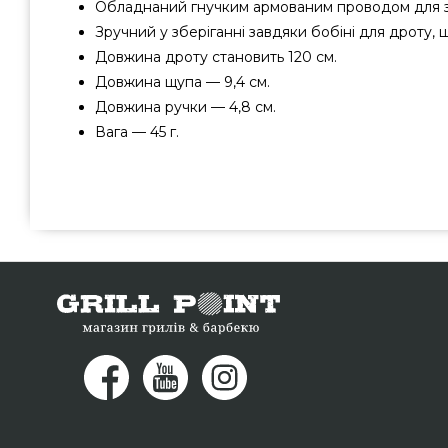
Обладнаний гнучким армованим проводом для з
Зручний у зберіганні завдяки бобіні для дроту, 
Довжина дроту становить 120 см.
Довжина щупа — 9,4 см.
Довжина ручки — 4,8 см.
Вага — 45 г.
Щуп до термометра GrillEyemax - GE0008 придбати від 
за вигідною ціною всего 1 290 грн. в онлайн магазині 
Дивитесь і замовляйте також Термометри та термощупи 
Наберіть прямо зараз нашим менеджерам по номеру (09
вибрати що проживають у містах: Львів, Чернігів, Житом