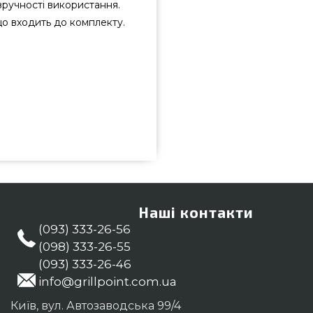
ручності використання.
що входить до комплекту.
якісного бренду GrillEye, США
грилів та барбекю Гриль Поінт.
в онлайн каталозі GrillPoint.
8) 333-26-55 и мы допоможемо
ир
Наші контакти
(093) 333-26-56
(098) 333-26-55
(093) 333-26-46
info@grillpoint.com.ua
Київ, вул. Автозаводська 99/4