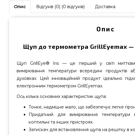
Опис
Відгуків (0) (0 відгуків)
Доставка
Опис
Щуп до термометра GrillEyemax — 
Щуп GrillEye® Iris — це перший у світі миттєв
вимірювання температури всередині продуктів аб
духовках. Цей інноваційний продукт ідеально під
електронним термометром GrillEyemax.
Ось кілька основних характеристик щупа:
Тонке, надміцне жало, що забезпечує легке про
Придатний для вимірювання температури в
коптильні та інших пристроях.
Затискач для встановлення щупа на решітку в ко