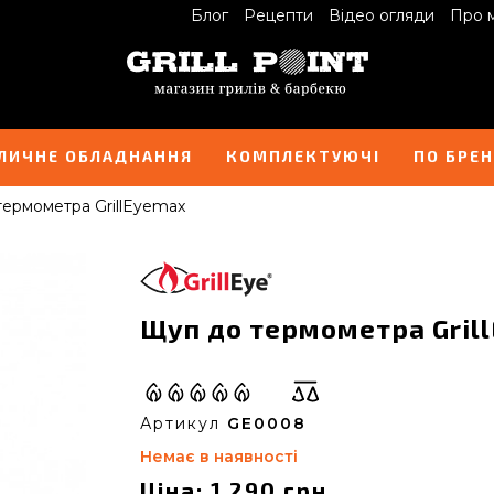
Блог
Рецепти
Відео огляди
Про 
ЛИЧНЕ ОБЛАДНАННЯ
КОМПЛЕКТУЮЧІ
ПО БРЕ
ермометра GrillEyemax
Щуп до термометра Gril
Артикул
GE0008
Немає в наявності
Ціна: 1 290 грн.