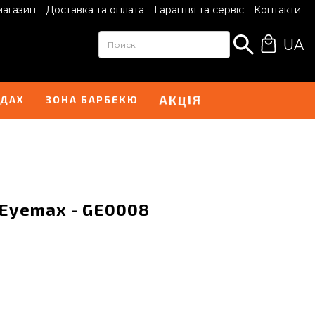
магазин
Доставка та оплата
Гарантія та сервіс
Контакти
UA
І
А
Я
К
Ц
НДАХ
ЗОНА БАРБЕКЮ
lEyemax - GE0008