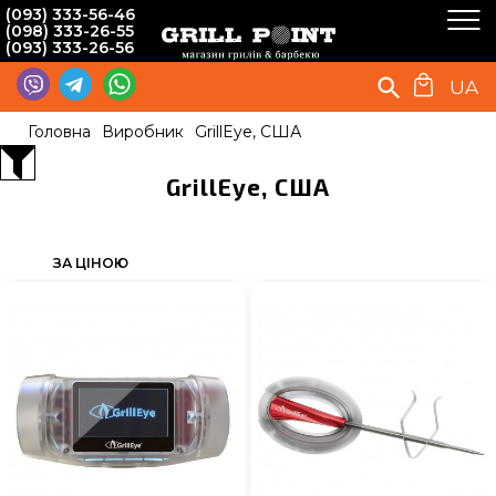
(093) 333-56-46
(098) 333-26-55
(093) 333-26-56
UA
Головна
Виробник
GrillEye, США
GrillEye, США
ЗА ЦІНОЮ