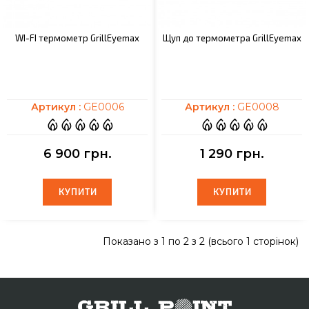
WI-FI термометр GrillEyemax
Щуп до термометра GrillEyemax
Артикул :
GE0006
Артикул :
GE0008
6 900 грн.
1 290 грн.
КУПИТИ
КУПИТИ
КУПИТИ
КУПИТИ
Показано з 1 по 2 з 2 (всього 1 сторінок)