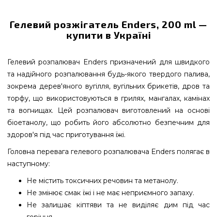
Гелевий розжігатель Enders, 200 ml —
купити в Україні
Гелевий розпалювач Enders призначений для швидкого
та надійного розпалювання будь-якого твердого палива,
зокрема дерев'яного вугілля, вугільних брикетів, дров та
торфу, що використовуються в грилях, мангалах, камінах
та вогнищах. Цей розпалювач виготовлений на основі
біоетанолу, що робить його абсолютно безпечним для
здоров'я під час приготування їжі.
Головна перевага гелевого розпалювача Enders полягає в
наступному:
Не містить токсичних речовин та метанолу.
Не змінює смак їжі і не має неприємного запаху.
Не залишає кіптяви та не виділяє дим під час