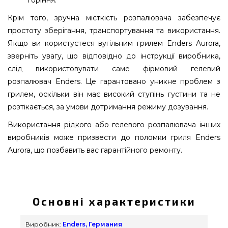
горіння.
Крім того, зручна місткість розпалювача забезпечує
простоту зберігання, транспортування та використання.
Якщо ви користуєтеся вугільним грилем Enders Aurora,
зверніть увагу, що відповідно до інструкції виробника,
слід використовувати саме фірмовий гелевий
розпалювач Enders. Це гарантовано уникне проблем з
грилем, оскільки він має високий ступінь густини та не
розтікається, за умови дотримання режиму дозування.
Використання рідкого або гелевого розпалювача інших
виробників може призвести до поломки гриля Enders
Aurora, що позбавить вас гарантійного ремонту.
Гелевий розжігатель Enders, 200 ml - 1386 купити
від популярного виробника Enders, Германия за
нормальною ціною всего 110 грн. в магазині
Основні характеристики
грилів та барбекю Гриль Поінт. Дивитесь і
замовляйте також Вугілля & Розпал для гриля в
Виробник:
Enders, Германия