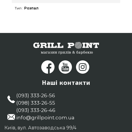
інтернет каталозі grillpoint.com.ua Напишіть
Тип :
Розпал
нашим працівникам по номеру (044) 334-76-95 и
мы оперативно привеземо покупцям регіонів:
Черкаси, Дніпропетровськ, Ужгород
Наші контакти
(093) 333-26-56
(098) 333-26-55
(093) 333-26-46
info@grillpoint.com.ua
Київ, вул. Автозаводська 99/4