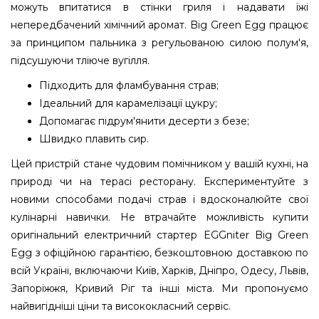
можуть впитатися в стінки гриля і надавати їжі
непередбачений хімічний аромат. Big Green Egg працює
за принципом пальника з регульованою силою полум'я,
підсушуючи тліюче вугілля.
Підходить для фламбування страв;
Ідеальний для карамелізації цукру;
Допомагає підрум'янити десерти з безе;
Швидко плавить сир.
Цей пристрій стане чудовим помічником у вашій кухні, на
природі чи на терасі ресторану. Експериментуйте з
новими способами подачі страв і вдосконалюйте свої
кулінарні навички. Не втрачайте можливість купити
оригінальний електричний стартер EGGniter Big Green
Egg з офіційною гарантією, безкоштовною доставкою по
всій Україні, включаючи Київ, Харків, Дніпро, Одесу, Львів,
Запоріжжя, Кривий Ріг та інші міста. Ми пропонуємо
найвигідніші ціни та висококласний сервіс.