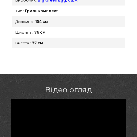
Виробник:
Big Green Egg, США
Тип :
Гриль комплект
Довжина :
154 см
Ширина :
76 см
Висота :
77 см
Відео огляд