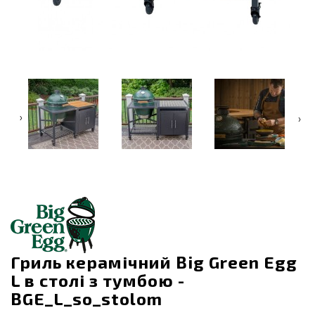
‹
›
Гриль керамічний Big Green Egg
L в столі з тумбою -
BGE_L_so_stolom