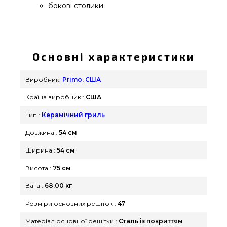
бокові столики
Керамічний камадо гриль Primo Round All in One,
⌀ 47 см - Primo-round підібрати і придбати від
кращого бренду Primo, США за вигідною
Основні характеристики
вартістю всего 99 990 грн. в каталозі грилів та
аксесуарів grillpoint.com.ua Погляньте і купіть
Виробник:
Primo, США
також Керамічні грилі в онлайн каталозі Гриль
Країна виробник :
США
Поінт. Зателефонуйте прямо зараз нашим
експертам на будь-який номер (098) 333-26-55 и
Тип :
Керамічний гриль
мы допоможемо замовити мешканцям міст:
Довжина :
54 см
Миколаїв, Житомир, Ужгород
Ширина :
54 см
Висота :
75 см
Вага :
68.00 кг
Розміри основних решіток :
47
Матеріал основної решітки :
Сталь із покриттям