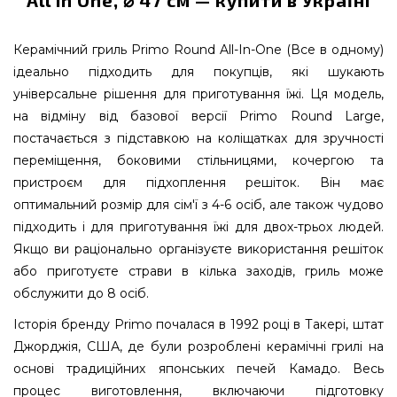
Керамічний гриль Primo Round All-In-One (Все в одному)
ідеально підходить для покупців, які шукають
універсальне рішення для приготування їжі. Ця модель,
на відміну від базової версії Primo Round Large,
постачається з підставкою на коліщатках для зручності
переміщення, боковими стільницями, кочергою та
пристроєм для підхоплення решіток. Він має
оптимальний розмір для сім'ї з 4-6 осіб, але також чудово
підходить і для приготування їжі для двох-трьох людей.
Якщо ви раціонально організуєте використання решіток
або приготуєте страви в кілька заходів, гриль може
обслужити до 8 осіб.
Історія бренду Primo почалася в 1992 році в Такері, штат
Джорджія, США, де були розроблені керамічні грилі на
основі традиційних японських печей Камадо. Весь
процес виготовлення, включаючи підготовку