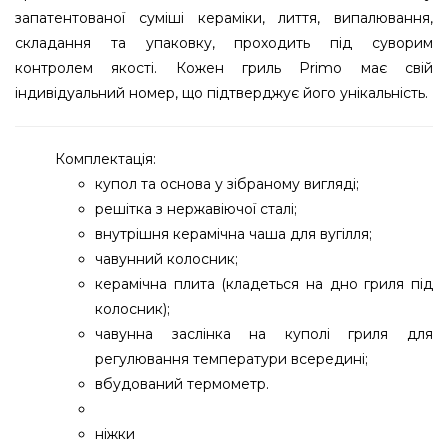
запатентованої суміші кераміки, лиття, випалювання,
складання та упаковку, проходить під суворим
контролем якості. Кожен гриль Primo має свій
індивідуальний номер, що підтверджує його унікальність.
Комплектація:
купол та основа у зібраному вигляді;
решітка з нержавіючої сталі;
внутрішня керамічна чаша для вугілля;
чавунний колосник;
керамічна плита (кладеться на дно гриля під
колосник);
чавунна заслінка на куполі гриля для
регулювання температури всередині;
вбудований термометр.
ніжки