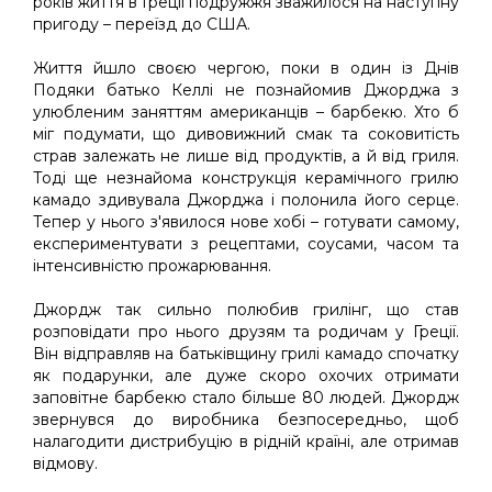
років життя в Греції подружжя зважилося на наступну
пригоду – переїзд до США.
Життя йшло своєю чергою, поки в один із Днів
Подяки батько Келлі не познайомив Джорджа з
улюбленим заняттям американців – барбекю. Хто б
міг подумати, що дивовижний смак та соковитість
страв залежать не лише від продуктів, а й від гриля.
Тоді ще незнайома конструкція керамічного грилю
камадо здивувала Джорджа і полонила його серце.
Тепер у нього з'явилося нове хобі – готувати самому,
експериментувати з рецептами, соусами, часом та
інтенсивністю прожарювання.
Джордж так сильно полюбив грилінг, що став
розповідати про нього друзям та родичам у Греції.
Він відправляв на батьківщину грилі камадо спочатку
як подарунки, але дуже скоро охочих отримати
заповітне барбекю стало більше 80 людей. Джордж
звернувся до виробника безпосередньо, щоб
налагодити дистрибуцію в рідній країні, але отримав
відмову.