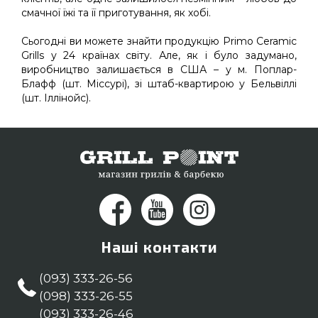
смачної їжі та її приготування, як хобі.
Сьогодні ви можете знайти продукцію Primo Ceramic
Grills у 24 країнах світу. Але, як і було задумано,
виробництво залишається в США – у м. Поплар-
Блафф (шт. Міссурі), зі штаб-квартирою у Бельвіллі
(шт. Іллінойс).
Наші контакти
(093) 333-26-56
(098) 333-26-55
(093) 333-26-46