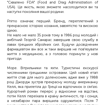
"Схвалено FDA" (Food and Drag Administration of
USA). Це якість, якою зможете насолодитися ви та
наступні покоління вашої родини.
Primo означає перший. Бренд, переплетений з
прекрасною історією кохання, завзятістю та високою
ідеєю.
Не мало не мало 35 років тому в 1986 році молодий і
амбітний Георгій Самарас завершив свою службу в
лавах грецьких збройних сил. Будучи досвідченим
фармацевтом він все ж таки вирішив не пов'язувати
життя з медициною, а з головою поринути у нові
пригоди.
Море. Вітрильники та яхти. Туристичні екскурсії
численними грецькими островами. Цей новий етап
життя став для нього доленосним, адже вже у 1988
році Джордж зустрів прекрасну молоду американку
Келлі, яка прилетіла до Греції на відпочинок із сім'єю.
Курортний роман переріс у відносини на відстані,
потім Келлі переїхала в країну античності, гір і сонця,
а незабаром пара вирішила одружитися. Після 7