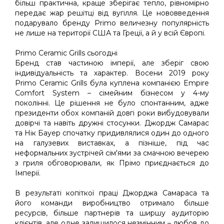
більш практична, краще зберігає тепло, рівномірно
передає жар решітці від вугілля. Це нововведення
подарувало бренду Primo величезну популярність
не лише на території США та Греції, а й у всій Європі.
Primo Ceramic Grills сьогодні
Бренд став частиною імперії, але зберіг свою
індивідуальність та характер. Восени 2019 року
Primo Ceramic Grills була куплена компанією Empire
Comfort System – сімейним бізнесом у 4-му
поколінні. Це рішення не було спонтанним, адже
президенти обох компаній довгі роки вибудовували
довірчі та навіть дружні стосунки. Джордж Самарас
та Нік Бауер спочатку придивлялися один до одного
на галузевих виставках, а пізніше, під час
неформальних зустрічей сім'ями за смачною вечерею
з гриля обговорювали, як Прімо приєднається до
Імперії.
В результаті копіткої праці Джорджа Самараса та
його команди виробництво отримало більше
ресурсів, більше партнерів та ширшу аудиторію
клієнтів, але одне залишилося незмінним – любов до