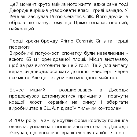
Цей момент круто змінив його життя, адже саме тоді
Джордж вирішив утворювати власні грилі камадо. У
1996 він заснував Primo Ceramic Grills. Його дружина
обрала цю назву, тому що Прімо означає перший,
найкращий.
Перші кроки бренду Primo Ceramic Grills та перші
перемоги
Виробничі потужності спочатку були невеликими -
всього 65 м² орендованої площі. Місця вистачало,
щоб за раз виготовити лише 2 грилі. Та й для випалу
кераміки доводилося їхати до іншої майстерні через
все місто. Але це не зупиняло молодого майстра.
Бізнес міцний і розширювався, а Джордж
продовжував дотримуватися принципів - прагнути
кращої якості кераміки на ринку і зберігати
виробництво в США, під своїм пильним контролем.
З 2002 року на зміну круглій формі корпусу прийшла
овальна, унікальна і пізніше запатентована. Джордж
з'ясував, що вона має кращі експлуатаційні якості -