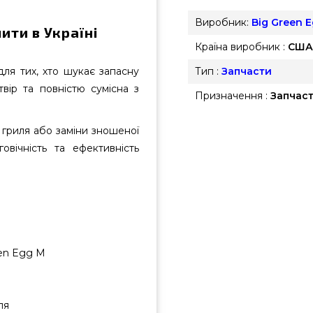
Виробник:
Big Green 
ити в Україні
Країна виробник :
США
ля тих, хто шукає запасну
Тип :
Запчасти
вір та повністю сумісна з
Призначення :
Запчаст
гриля або заміни зношеної
овічність та ефективність
een Egg M
ля