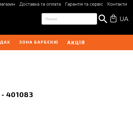
магазин
Доставка та оплата
Гарантія та сервіс
Контакти
UA
Ц
І
А
Я
К
НДАХ
ЗОНА БАРБЕКЮ
 - 401083