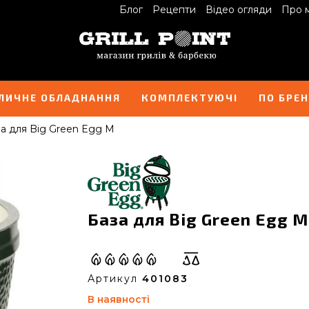
Блог
Рецепти
Відео огляди
Про 
ЛИЧНЕ ОБЛАДНАННЯ
КОМПЛЕКТУЮЧІ
ПО БРЕ
а для Big Green Egg M
База для Big Green Egg M
Артикул
401083
В наявності