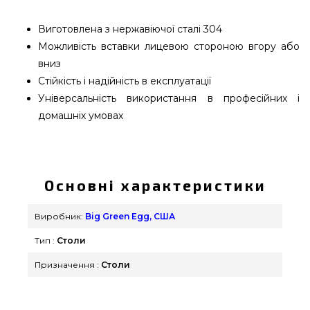
Виготовлена з нержавіючої сталі 304
Можливість вставки лицевою стороною вгору або
вниз
Стійкість і надійність в експлуатації
Універсальність використання в професійних і
домашніх умовах
Полка-сітка для столу Big green egg - 120243
замовити від відомого бренду Big Green Egg,
США за актуальною вартістю всего 14 200 грн. в
Основні характеристики
онлайн каталозі грилів GrillPoint. Вигідні
пропозиції на Комплектуючі Big Green Egg в
Виробник:
Big Green Egg, США
інтернет магазині GrillPoint. Наберіть прямо зараз
Тип :
Столи
нашим працівникам на будь-який номер (098)
333-26-55 и мы допоможемо придбати покупцям
Призначення :
Столи
регіонів: Нікополь, Рівне, Миколаїв