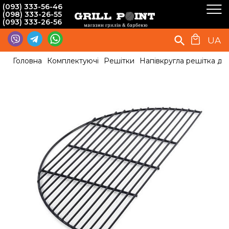
(093) 333-56-46
(098) 333-26-55
(093) 333-26-56
UA
Головна
Комплектуючі
Решітки
Напівкругла решітка для