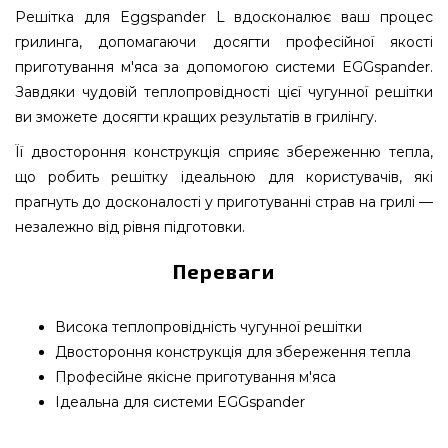
Решітка для Eggspander L вдосконалює ваш процес
грилинга, допомагаючи досягти професійної якості
приготування м'яса за допомогою системи EGGspander.
Завдяки чудовій теплопровідності цієї чугунної решітки
ви зможете досягти кращих результатів в грилінгу.
Її двостороння конструкція сприяє збереженню тепла,
що робить решітку ідеальною для користувачів, які
прагнуть до досконалості у приготуванні страв на грилі —
незалежно від рівня підготовки.
Переваги
Висока теплопровідність чугунної решітки
Двостороння конструкція для збереження тепла
Професійне якісне приготування м'яса
Ідеальна для системи EGGspander
Решітка для Eggspander L - 120786 вибрати від