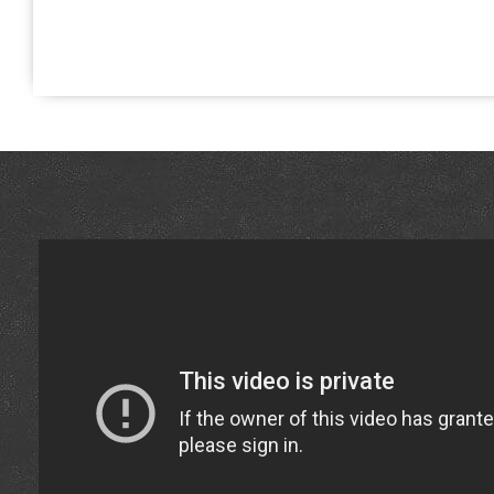
Вертел для гриля Big Green Egg large - 128546 вибрати в
Egg, США за актуальною ціною всего 26 500 грн. в катал
аксесуарів Гриль Поінт. Дивіться і купуйте також Рожен
магазину Гриль Поінт. Наберіть прямо зараз нашим м
(098) 333-26-55 и мы оперативно доставимо клі
Дніпродзержинськ, Херсон