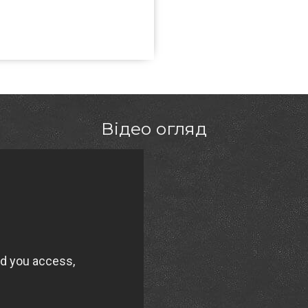
ід відомого виробника Big Green
озі інтернет магазину грилів та
 для гриля в каталозі інтернет
енеджерам на будь-який номер
єнтам у регіонах: Ужгород,
Відео огляд