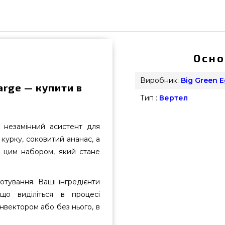
Осно
Виробник:
Big Green 
arge — купити в
Тип :
Вертел
 незамінний асистент для
курку, соковитий ананас, а
і цим набором, який стане
тування. Ваші інгредієнти
що виділіться в процесі
нвектором або без нього, в