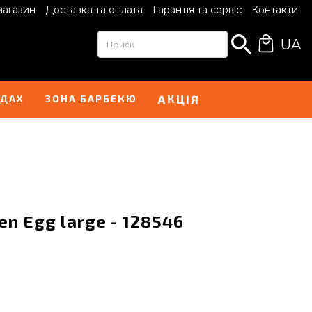
магазин
Доставка та оплата
Гарантія та сервіс
Контакти
UA
А
Я
К
І
Ц
НДАХ
ЗОНА БАРБЕКЮ
en Egg large - 128546