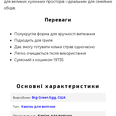
для великих кухонних просторів і ідеальним для сімейних
обідів.
Переваги
Полукругла форма для зручності випікання
Підходить для гриля
Дає змогу готувати кілька страв одночасно
Легко очищається після використання
Сумісний з кошиком 19735
Частина поверхні для приготування, керамічна
XXL (комбінується з кошиком 19735) Глиняне
півколо для випікання 1шт, 61см - 120960 купити
Основні характеристики
від кращого бренду Big Green Egg, США за
кращою вартістю всего 11 700 грн. в онлайн
Виробник:
Big Green Egg, США
каталозі грилів та аксесуарів GrillPoint. Дивитесь і
Тип :
Камінь для випічки
замовляйте також Для випічки & Піци в каталозі
grillpoint.com.ua Наберіть нашим працівникам на
Призначення :
Камінь для випічки