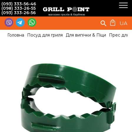
(093) 333-56-46
(098) 333-26-55
(093) 333-26-56
UA
Головна
Посуд для гриля
Для випічки & Піци
Прес для 