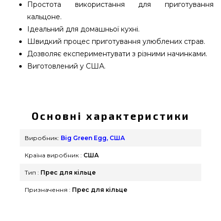
Простота використання для приготування
кальцоне.
Ідеальний для домашньої кухні.
Швидкий процес приготування улюблених страв.
Дозволяє експериментувати з різними начинками.
Виготовлений у США.
Прес для кальцоне Big Green Egg - 114181 купити
від кращого бренду Big Green Egg, США за
доступною вартістю всего 590 грн. в каталозі
Основні характеристики
інтернет магазину брендових грилів Гриль Поінт.
Вигідні пропозиції на Для випічки & Піци в
Виробник:
Big Green Egg, США
інтернет магазині Гриль Поінт. Напишіть нашим
Країна виробник :
США
фахівцям на будь-який номер 0(800) 337-275 и
мы оперативно привеземо покупцям у містах:
Тип :
Прес для кільце
Запоріжжя, Запоріжжя, Львів
Призначення :
Прес для кільце