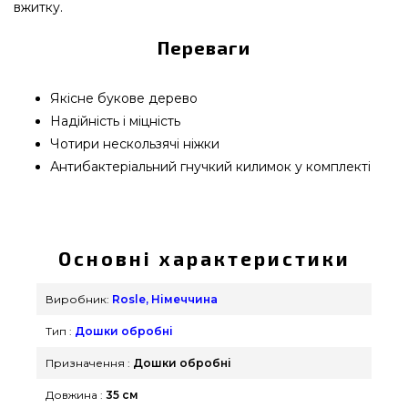
вжитку.
Переваги
Якісне букове дерево
Надійність і міцність
Чотири нескользячі ніжки
Антибактеріальний гнучкий килимок у комплекті
Дошка з бука Rosle, 35 х 25 см - R15000 підібрати
від найкращих виробників Rosle, Німеччина за
актуальною вартістю всего 1 534 грн. в інтернет
Основні характеристики
каталозі грилів та мангалів grillpoint.com.ua
Найкращі пропозиції на Обробні дошки в онлайн
Виробник:
Rosle, Німеччина
каталозі Гриль Поінт. Напишіть прямо зараз
Тип :
Дошки обробні
нашим консультантам на будь-який номер (098)
333-26-55 и мы допоможемо придбати
Призначення :
Дошки обробні
мешканцям міст: Суми, Суми, Кривий Ріг
Довжина :
35 см