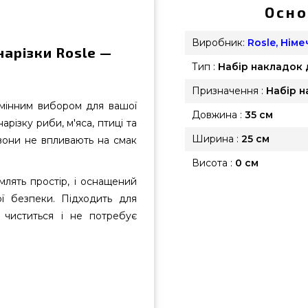
Осно
Виробник:
Rosle, Нім
нарізки Rosle —
Тип :
Набір накладок
Призначення :
Набір 
ідмінним вибором для вашої
Довжина :
35 см
арізку риби, м'яса, птиці та
Ширина :
25 см
 вони не впливають на смак
Висота :
0 см
млять простір, і оснащений
ї безпеки. Підходить для
 чиститься і не потребує