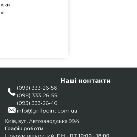
зпеки
ня
- R15015 вибрати та придбати від
істю всего 767 грн. в інтернет
також Обробні дошки в онлайн
м працівникам на номер 0(800)
 Одеса, Чернівці, Кам'янець-
Наші контакти
(093) 333-26-56
(098) 333-26-55
(093) 333-26-46
info@grillpoint.com.ua
Київ, вул. Автозаводська 99/4
Графік роботи
Шоурум відкритий:
ПН - ПТ 10:00 - 18:00