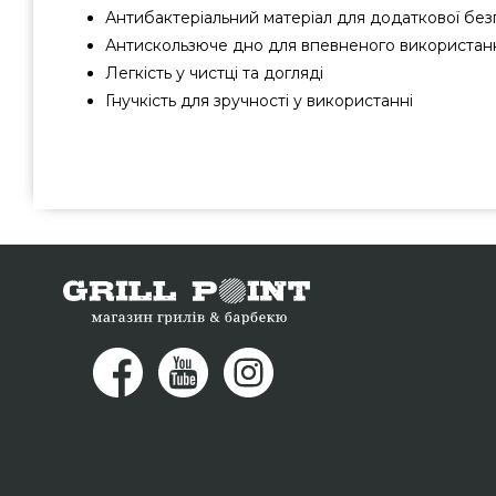
Антибактеріальний матеріал для додаткової бе
Антискользюче дно для впевненого використан
Легкість у чистці та догляді
Гнучкість для зручності у використанні
Набір з 4 пластикових матів для нарізки Rosle, 35 х 25 см 
якісного виробника Rosle, Німеччина за нормальною варт
каталозі грилів GrillPoint. Дивитесь і замовляйте 
каталозі grillpoint.com.ua Напишіть прямо зараз наши
337-275 и мы допоможемо вибрати клієнтам регіонів:
Подільський