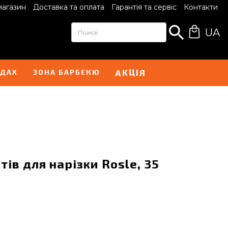
магазин
Доставка та оплата
Гарантія та сервіс
Контакти
UA
Ц
І
К
А
Я
НДАХ
ЗОНА БАРБЕКЮ
тів для нарізки Rosle, 35