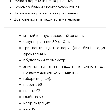
Ручка з деревини не нагрівається
Сумісна з бічними комфорками гриля
Легка у використанні та приготуванні
Довговічність та надійність матеріалів
міцний корпус із жаростійкої сталі;
чавунні решітки 30 х 40 см;
три вентиляційні отвори (два бічні і один
фронтальний);
вбудований термометр;
знімний вугільний піддон та ємність для
попелу – для легкого чищення;
габарити (в см):
ширина 58
висота 52
глибина 39
колір антрацит;
вага 15 кг.