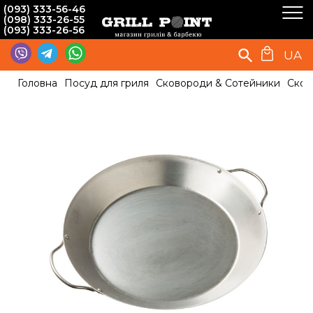
(093) 333-56-46
(098) 333-26-55
(093) 333-26-56
UA
Головна
Посуд для гриля
Сковороди & Сотейники
Сков