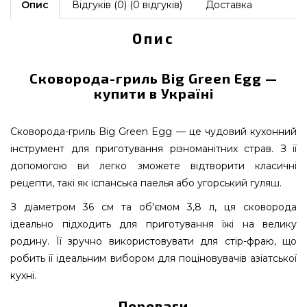
Опис
Відгуків (0) (0 відгуків)
Доставка
Опис
Сковорода-гриль Big Green Egg —
купити в Україні
Сковорода-гриль Big Green Egg — це чудовий кухонний
інструмент для приготування різноманітних страв. З її
допомогою ви легко зможете відтворити класичні
рецепти, такі як іспанська паелья або угорський гуляш.
З діаметром 36 см та об'ємом 3,8 л, ця сковорода
ідеально підходить для приготування їжі на велику
родину. Її зручно використовувати для стір-фраю, що
робить її ідеальним вибором для поціновувачів азіатської
кухні.
Переваги