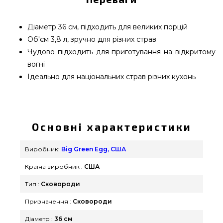
Діаметр 36 см, підходить для великих порцій
Об'єм 3,8 л, зручно для різних страв
Чудово підходить для приготування на відкритому
вогні
Ідеально для національних страв різних кухонь
Сковорода-гриль Big Green Egg - 002167
замовити від якісного виробника Big Green Egg,
США за вигідною ціною всего 1 900 грн. в онлайн
Основні характеристики
каталозі грилів та мангалів GrillPoint. Дивіться і
купуйте також Сковороди & Сотейники в
Виробник:
Big Green Egg, США
магазині grillpoint.com.ua Зателефонуйте прямо
Країна виробник :
США
зараз нашим менеджерам на номер 0(800) 337-
275 и мы запропонуємо Вам які проживають у
Тип :
Сковороди
регіонах: Луцьк, Черкаси, Миколаїв
Призначення :
Сковороди
Діаметр :
36 см