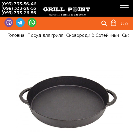
(093) 333-56-46
(098) 333-26-55
(093) 333-26-56
UA
Головна
Посуд для гриля
Сковороди & Сотейники
Сков