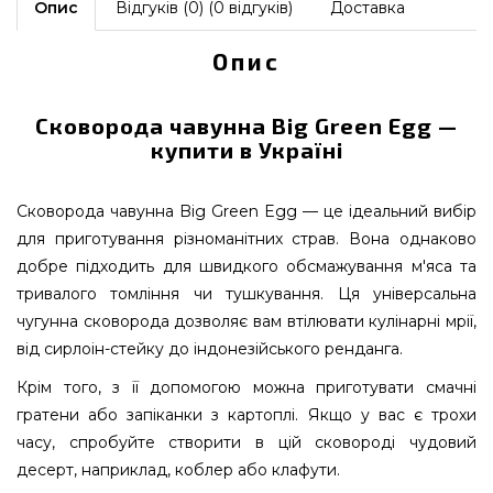
Опис
Відгуків (0) (0 відгуків)
Доставка
Опис
Сковорода чавунна Big Green Egg —
купити в Україні
Сковорода чавунна Big Green Egg — це ідеальний вибір
для приготування різноманітних страв. Вона однаково
добре підходить для швидкого обсмажування м'яса та
тривалого томління чи тушкування. Ця універсальна
чугунна сковорода дозволяє вам втілювати кулінарні мрії,
від сирлоін-стейку до індонезійського ренданга.
Крім того, з її допомогою можна приготувати смачні
гратени або запіканки з картоплі. Якщо у вас є трохи
часу, спробуйте створити в цій сковороді чудовий
десерт, наприклад, коблер або клафути.