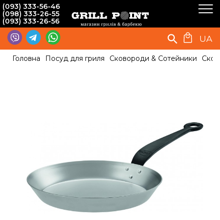
(093) 333-56-46
(098) 333-26-55
(093) 333-26-56
UA
Головна
Посуд для гриля
Сковороди & Сотейники
Сков