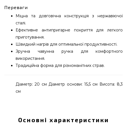
Переваги
Міцна та довговічна конструкція з нержавіючої
сталі.
Ефективне антипригарне покриття для легкого
приготування.
Швидкий нагрів для оптимальної продуктивності.
Зручна чавунна ручка для комфортного
використання.
Традиційна форма для різноманітних страв.
Діаметр: 20 см Діаметр основи: 15,5 см Висота: 8,3
см
Сковорідка 20 см залізна з чавунною ручкою
Rosle - R26410 придбати від кращого бренду
Rosle, Німеччина за виправданою ціною всего 1
Основні характеристики
151 грн. в каталозі грилів GrillPoint. Кращі