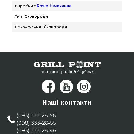
пропозиції на Сковороди & Сотейники в магазині
Виробник:
Rosle, Німеччина
Гриль Поінт. Напишіть прямо зараз нашим
Тип :
Сковороди
працівникам на номер (044) 334-76-95 и мы
допоможемо вибрати покупцям регіонів:
Призначення :
Сковороди
Кременчук, Івано-Франківськ, Львів
Наші контакти
(093) 333-26-56
(098) 333-26-55
(093) 333-26-46