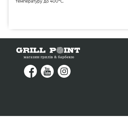
температуру до 400°C.
Сковорідка 28 см з чавунною ручкою Rosle - R26452 за
Rosle, Німеччина за доступною ціною всего 1 725 грн. в
GrillPoint. Кращі пропозиції на Сковороди & Сотейники
Наберіть нашим працівникам на номер (044) 334-76-95
у містах: Чернігів, Вінниця, Суми