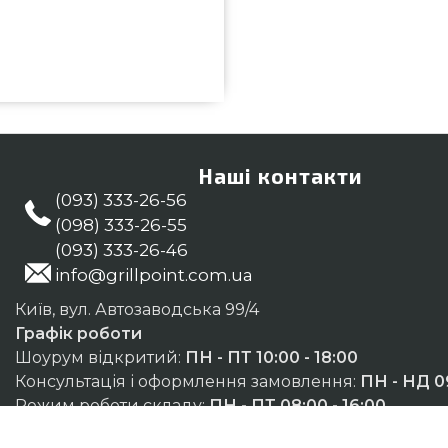
мовити від популярного бренду
 магазині грилів та аксесуарів
 в онлайн магазині GrillPoint.
 и мы привеземо що проживають
Наші контакти
(093) 333-26-56
(098) 333-26-55
(093) 333-26-46
info@grillpoint.com.ua
Київ, вул. Автозаводська 99/4
Графік роботи
Шоурум відкритий:
ПН - ПТ 10:00 - 18:00
Консультація і оформлення замовлення:
ПН - НД 09
Режим роботи складу:
ПН - ПТ 08:00 - 16:00