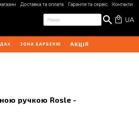
магазин
Доставка та оплата
Гарантія та сервіс
Контакти
UA
К
Ц
І
А
Я
НДАХ
ЗОНА БАРБЕКЮ
нною ручкою Rosle -