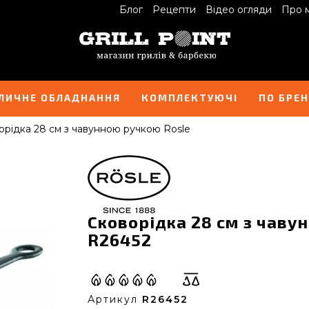
Блог
Рецепти
Відео огляди
Про 
ЛИЧНЕ ОБЛАДНАННЯ
КОМПЛЕКТУЮЧІ
ПО БРЕ
орідка 28 см з чавунною ручкою Rosle
Сковорідка 28 см з чаву
R26452
Артикул
R26452