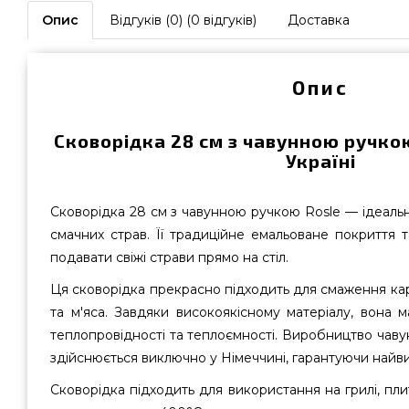
Опис
Відгуків (0) (0 відгуків)
Доставка
Опис
Сковорідка 28 см з чавунною ручко
Україні
Сковорідка 28 см з чавунною ручкою Rosle — ідеаль
смачних страв. Її традиційне емальоване покриття 
подавати свіжі страви прямо на стіл.
Ця сковорідка прекрасно підходить для смаження кар
та м'яса. Завдяки високоякісному матеріалу, вона м
теплопровідності та теплоємності. Виробництво чаву
здійснюється виключно у Німеччині, гарантуючи найви
Сковорідка підходить для використання на грилі, пли