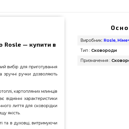
Осно
Виробник:
Rosle, Нім
ю Rosle — купити в
Тип :
Сковороди
Призначення :
Сковор
ний вибір для приготування
та зручні ручки дозволяють
топлі, картопляних млинців
ає відмінні характеристики
нного лиття для сковорідки
щу якість.
ті та в духовці, витримуючи